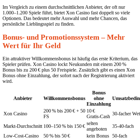
Im Vergleich zu einem durchschnittlichen Anbieter, der oft nur
1.000–1.200 Spiele führt, bietet Xon Casino fast doppelt so viele
Optionen. Das bedeutet mehr Auswahl und mehr Chancen, das
persönliche Lieblingsspiel zu finden.
No
Comments
Bonus‑ und Promotionssystem – Mehr
on
Wert für Ihr Geld
Xon
Casino
–
Ein attraktiver Willkommensbonus ist häufig das erste Kriterium, das
Der
Spieler prüfen. Xon Casino lockt Neukunden mit einem 200 %
ultimative
Bonus bis zu 200 € plus 50 Freispiele. Zusätzlich gibt es einen Xon
Vergleich
Bonus ohne Einzahlung, der sofort nach der Registrierung aktiviert
für
wird.
Spieler,
die
Bonus
auf
Anbieter
Willkommensbonus
ohne
Umsatzbedi
der
Einzahlung
Suche
200 % bis 200 € + 50
10 €
nach
Xon Casino
30‑facher Wet
FS
Gratis‑Cash
dem
selten
perfekten
Markt‑Durchschnitt
100–150 % bis 150 €
35‑40‑fach
angeboten
Online‑Casino
sind
Low‑Cost‑Casino
50 % bis 50 €
kein Bonus
50‑fach