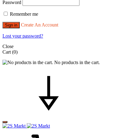
Password
Remember me
Create An Account
Sign in
Lost your password?
Close
Cart
(0)
No products in the cart.