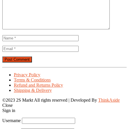
Privacy Policy
Terms & Conditions
Refund and Returns Policy
Shipping & Delivery
©2023 2S Markt All rights reserved | Developed By
ThinkAside
Close
Sign in
Username