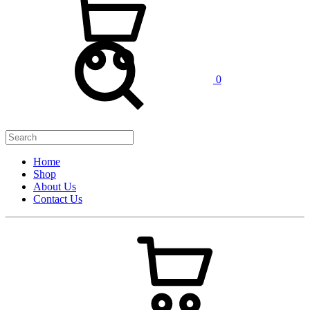
0
Home
Shop
About Us
Contact Us