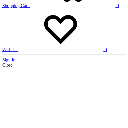
Shopping Cart
0
Wishlist
0
Sign In
Close