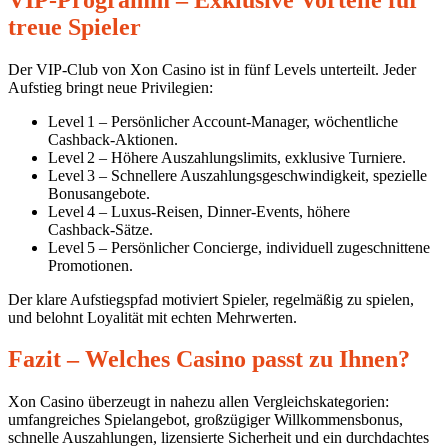
treue Spieler
Der VIP‑Club von Xon Casino ist in fünf Levels unterteilt. Jeder
Aufstieg bringt neue Privilegien:
Level 1 – Persönlicher Account‑Manager, wöchentliche
Cashback‑Aktionen.
Level 2 – Höhere Auszahlungslimits, exklusive Turniere.
Level 3 – Schnellere Auszahlungsgeschwindigkeit, spezielle
Bonusangebote.
Level 4 – Luxus‑Reisen, Dinner‑Events, höhere
Cashback‑Sätze.
Level 5 – Persönlicher Concierge, individuell zugeschnittene
Promotionen.
Der klare Aufstiegspfad motiviert Spieler, regelmäßig zu spielen,
und belohnt Loyalität mit echten Mehrwerten.
Fazit – Welches Casino passt zu Ihnen?
Xon Casino überzeugt in nahezu allen Vergleichskategorien:
umfangreiches Spielangebot, großzügiger Willkommensbonus,
schnelle Auszahlungen, lizensierte Sicherheit und ein durchdachtes