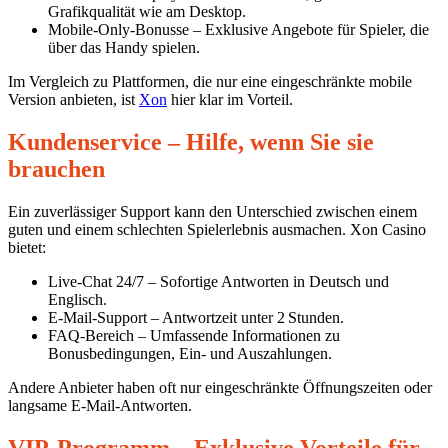
Grafikqualität wie am Desktop.
Mobile‑Only‑Bonusse – Exklusive Angebote für Spieler, die
über das Handy spielen.
Im Vergleich zu Plattformen, die nur eine eingeschränkte mobile
Version anbieten, ist
Xon
hier klar im Vorteil.
Kundenservice – Hilfe, wenn Sie sie
brauchen
Ein zuverlässiger Support kann den Unterschied zwischen einem
guten und einem schlechten Spielerlebnis ausmachen. Xon Casino
bietet:
Live‑Chat 24/7 – Sofortige Antworten in Deutsch und
Englisch.
E‑Mail‑Support – Antwortzeit unter 2 Stunden.
FAQ‑Bereich – Umfassende Informationen zu
Bonusbedingungen, Ein‑ und Auszahlungen.
Andere Anbieter haben oft nur eingeschränkte Öffnungszeiten oder
langsame E‑Mail‑Antworten.
VIP‑Programm – Exklusive Vorteile für