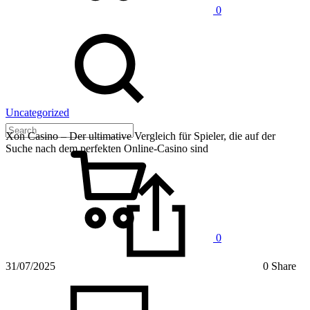
0
Uncategorized
Xon Casino – Der ultimative Vergleich für Spieler, die auf der
Suche nach dem perfekten Online‑Casino sind
0
31/07/2025
0 Share
on
Xon
Casino