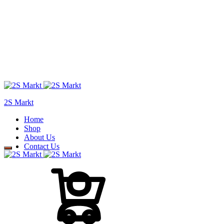
2S Markt
Home
Shop
About Us
Contact Us