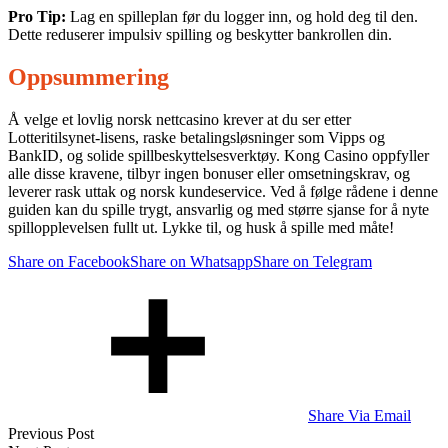
Pro Tip:
Lag en spilleplan før du logger inn, og hold deg til den.
Dette reduserer impulsiv spilling og beskytter bankrollen din.
Oppsummering
Å velge et lovlig norsk nettcasino krever at du ser etter
Lotteritilsynet‑lisens, raske betalingsløsninger som Vipps og
BankID, og solide spillbeskyttelsesverktøy. Kong Casino oppfyller
alle disse kravene, tilbyr ingen bonuser eller omsetningskrav, og
leverer rask uttak og norsk kundeservice. Ved å følge rådene i denne
guiden kan du spille trygt, ansvarlig og med større sjanse for å nyte
spillopplevelsen fullt ut. Lykke til, og husk å spille med måte!
Share on Facebook
Share on Whatsapp
Share on Telegram
Share Via Email
Post
Previous Post