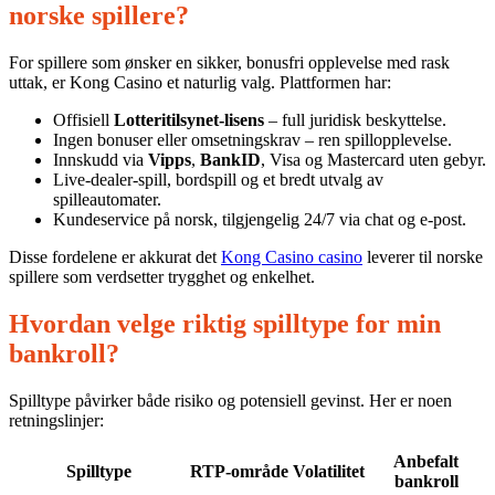
norske spillere?
For spillere som ønsker en sikker, bonusfri opplevelse med rask
uttak, er Kong Casino et naturlig valg. Plattformen har:
Offisiell
Lotteritilsynet‑lisens
– full juridisk beskyttelse.
Ingen bonuser eller omsetningskrav – ren spillopplevelse.
Innskudd via
Vipps
,
BankID
, Visa og Mastercard uten gebyr.
Live‑dealer‑spill, bordspill og et bredt utvalg av
spilleautomater.
Kundeservice på norsk, tilgjengelig 24/7 via chat og e‑post.
Disse fordelene er akkurat det
Kong Casino casino
leverer til norske
spillere som verdsetter trygghet og enkelhet.
Hvordan velge riktig spilltype for min
bankroll?
Spilltype påvirker både risiko og potensiell gevinst. Her er noen
retningslinjer:
Anbefalt
Spilltype
RTP‑område
Volatilitet
bankroll