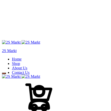
2S Markt
Home
Shop
About Us
Contact Us