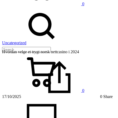
0
Uncategorized
Hvordan velge et trygt norsk nettcasino i 2024
0
17/10/2025
0 Share
on
Hvorda
velge
et