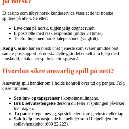
på norsk?
Et casino som tilbyr norsk kundeservice viser at de tar norske
spillere på alvor. Se etter:
Live‑chat på norsk, tilgjengelig døgnet rundt.
E‑poststøtte med rask responstid (under 24 timer).
Telefonlinje med norsk talepersonell (valgfritt).
Kong Casino
har en norsk chat‑tjeneste som svarer umiddelbart,
samt e‑postsupport på norsk. Dette gjør det enkelt å få hjelp med
innskudd, uttak eller spillrelaterte spørsmål.
Hvordan sikre ansvarlig spill på nett?
Ansvarlig spill handler om å holde kontroll over tid og penger. Følg
disse trinnene:
Sett inn‑ og tapsgrenser
i kontoinnstillingene.
Bruk selvutestengelse
dersom du føler at spillingen påvirker
hverdagen.
Ta pauser
regelmessig, spesielt etter store gevinster eller tap.
Søk hjelp
hos nasjonale hjelpelinjer som Hjelpelinjen for
spillavhengighet (800 22 222).