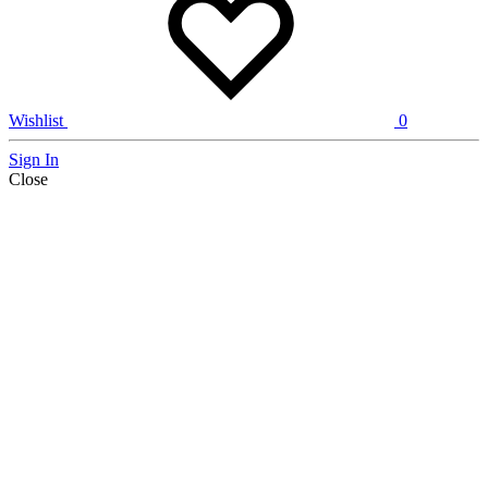
Wishlist
0
Sign In
Close