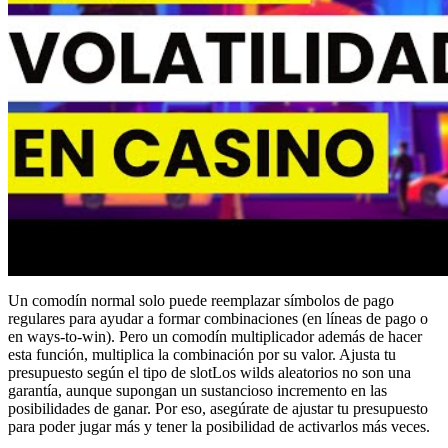
0
Share
No
Un comodín normal solo puede reemplazar símbolos de pago
Comments
regulares para ayudar a formar combinaciones (en líneas de pago o
on
en ways-to-win). Pero un comodín multiplicador además de hacer
Tragamonedas
esta función, multiplica la combinación por su valor. Ajusta tu
con
presupuesto según el tipo de slotLos wilds aleatorios no son una
alta
garantía, aunque supongan un sustancioso incremento en las
volatilidad
posibilidades de ganar. Por eso, asegúrate de ajustar tu presupuesto
Las
para poder jugar más y tener la posibilidad de activarlos más veces.
mejores
10