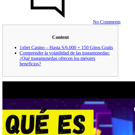
volatili
Las
mejores
10
No Comments
en
Chile
Tragamonedas
Content
con
1xbet Casino – Hasta S/6.000 + 150 Giros Gratis
alta
Comprender la volatilidad de las tragamonedas:
volatilidad
¿Qué tragamonedas ofrecen los mejores
beneficios?
Las
mejores
10
en
Chile
16/09/2023