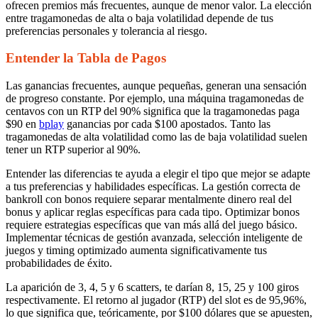
ofrecen premios más frecuentes, aunque de menor valor. La elección
entre tragamonedas de alta o baja volatilidad depende de tus
preferencias personales y tolerancia al riesgo.
Entender la Tabla de Pagos
Las ganancias frecuentes, aunque pequeñas, generan una sensación
de progreso constante. Por ejemplo, una máquina tragamonedas de
centavos con un RTP del 90% significa que la tragamonedas paga
$90 en
bplay
ganancias por cada $100 apostados. Tanto las
tragamonedas de alta volatilidad como las de baja volatilidad suelen
tener un RTP superior al 90%.
Entender las diferencias te ayuda a elegir el tipo que mejor se adapte
a tus preferencias y habilidades específicas. La gestión correcta de
bankroll con bonos requiere separar mentalmente dinero real del
bonus y aplicar reglas específicas para cada tipo. Optimizar bonos
requiere estrategias específicas que van más allá del juego básico.
Implementar técnicas de gestión avanzada, selección inteligente de
juegos y timing optimizado aumenta significativamente tus
probabilidades de éxito.
La aparición de 3, 4, 5 y 6 scatters, te darían 8, 15, 25 y 100 giros
respectivamente. El retorno al jugador (RTP) del slot es de 95,96%,
lo que significa que, teóricamente, por $100 dólares que se apuesten,