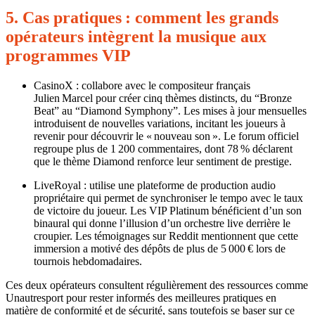
5. Cas pratiques : comment les grands
opérateurs intègrent la musique aux
programmes VIP
CasinoX : collabore avec le compositeur français
Julien Marcel pour créer cinq thèmes distincts, du “Bronze
Beat” au “Diamond Symphony”. Les mises à jour mensuelles
introduisent de nouvelles variations, incitant les joueurs à
revenir pour découvrir le « nouveau son ». Le forum officiel
regroupe plus de 1 200 commentaires, dont 78 % déclarent
que le thème Diamond renforce leur sentiment de prestige.
LiveRoyal : utilise une plateforme de production audio
propriétaire qui permet de synchroniser le tempo avec le taux
de victoire du joueur. Les VIP Platinum bénéficient d’un son
binaural qui donne l’illusion d’un orchestre live derrière le
croupier. Les témoignages sur Reddit mentionnent que cette
immersion a motivé des dépôts de plus de 5 000 € lors de
tournois hebdomadaires.
Ces deux opérateurs consultent régulièrement des ressources comme
Unautresport pour rester informés des meilleures pratiques en
matière de conformité et de sécurité, sans toutefois se baser sur ce