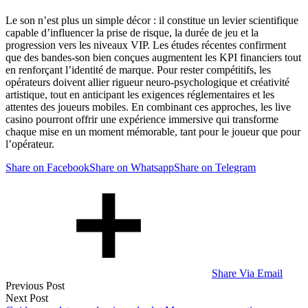
Le son n’est plus un simple décor : il constitue un levier scientifique
capable d’influencer la prise de risque, la durée de jeu et la
progression vers les niveaux VIP. Les études récentes confirment
que des bandes‑son bien conçues augmentent les KPI financiers tout
en renforçant l’identité de marque. Pour rester compétitifs, les
opérateurs doivent allier rigueur neuro‑psychologique et créativité
artistique, tout en anticipant les exigences réglementaires et les
attentes des joueurs mobiles. En combinant ces approches, les live
casino pourront offrir une expérience immersive qui transforme
chaque mise en un moment mémorable, tant pour le joueur que pour
l’opérateur.
Share on Facebook
Share on Whatsapp
Share on Telegram
Share Via Email
Post
Previous Post
Next Post
navigation