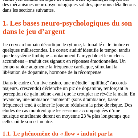
des mécanismes neuro‑psychologiques solides, que nous détaillerons
les
dans les sections suivantes.
niveaux
1. Les bases neuro‑psychologiques du son
VIP
dans le jeu d’argent
des
casinos
Le cerveau humain décortique le rythme, la tonalité et le timbre en
en
quelques millisecondes. Le cortex auditif identifie le tempo, tandis
que le système limbique – notamment l’amygdale et le nucleus
ligne
accumbens – traduit ces signaux en réponses émotionnelles. Un
live
tempo rapide augmente la fréquence cardiaque, stimulant la
libération de dopamine, hormone de la récompense.
15/02/2026
Dans le cadre d’un live casino, une mélodie “uplifting” (accords
majeurs, crescendo) déclenche un pic de dopamine, renforçant la
perception de gain même avant que le croupier ne révèle la main. En
revanche, une ambiance “ambient” (sons d’ambiance, basse
fréquence) tend à calmer le joueur, réduisant la prise de risque. Des
études de cas montrent que les sessions accompagnées d’une
musique entraînante durent en moyenne 23 % plus longtemps que
celles où le son est neutre.
0
1.1. Le phénomène du « flow » induit par la
Share