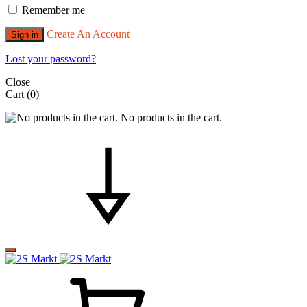
Remember me
Create An Account
Sign in
Lost your password?
Close
Cart
(0)
No products in the cart.