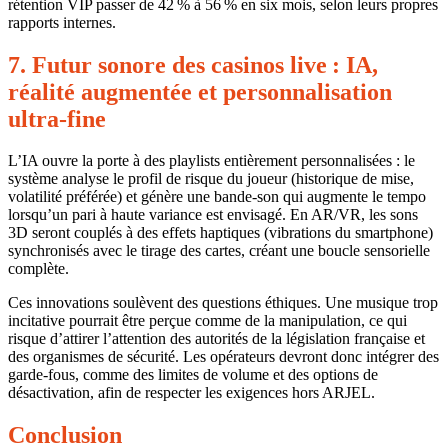
rétention VIP passer de 42 % à 56 % en six mois, selon leurs propres
rapports internes.
7. Futur sonore des casinos live : IA,
réalité augmentée et personnalisation
ultra‑fine
L’IA ouvre la porte à des playlists entièrement personnalisées : le
système analyse le profil de risque du joueur (historique de mise,
volatilité préférée) et génère une bande‑son qui augmente le tempo
lorsqu’un pari à haute variance est envisagé. En AR/VR, les sons
3D seront couplés à des effets haptiques (vibrations du smartphone)
synchronisés avec le tirage des cartes, créant une boucle sensorielle
complète.
Ces innovations soulèvent des questions éthiques. Une musique trop
incitative pourrait être perçue comme de la manipulation, ce qui
risque d’attirer l’attention des autorités de la législation française et
des organismes de sécurité. Les opérateurs devront donc intégrer des
garde‑fous, comme des limites de volume et des options de
désactivation, afin de respecter les exigences hors ARJEL.
Conclusion