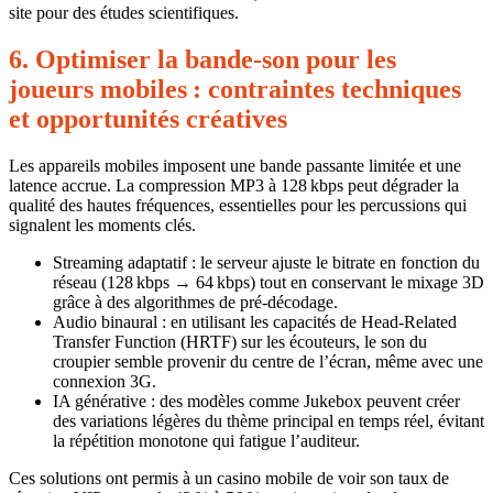
site pour des études scientifiques.
6. Optimiser la bande‑son pour les
joueurs mobiles : contraintes techniques
et opportunités créatives
Les appareils mobiles imposent une bande passante limitée et une
latence accrue. La compression MP3 à 128 kbps peut dégrader la
qualité des hautes fréquences, essentielles pour les percussions qui
signalent les moments clés.
Streaming adaptatif : le serveur ajuste le bitrate en fonction du
réseau (128 kbps → 64 kbps) tout en conservant le mixage 3D
grâce à des algorithmes de pré‑décodage.
Audio binaural : en utilisant les capacités de Head‑Related
Transfer Function (HRTF) sur les écouteurs, le son du
croupier semble provenir du centre de l’écran, même avec une
connexion 3G.
IA générative : des modèles comme Jukebox peuvent créer
des variations légères du thème principal en temps réel, évitant
la répétition monotone qui fatigue l’auditeur.
Ces solutions ont permis à un casino mobile de voir son taux de