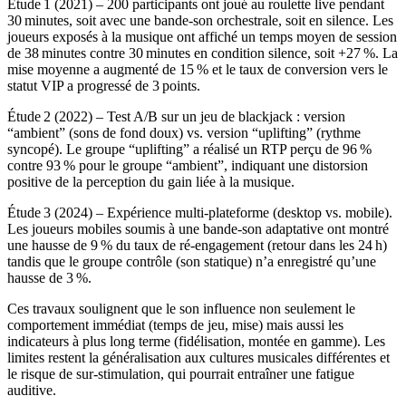
Étude 1 (2021) – 200 participants ont joué au roulette live pendant
30 minutes, soit avec une bande‑son orchestrale, soit en silence. Les
joueurs exposés à la musique ont affiché un temps moyen de session
de 38 minutes contre 30 minutes en condition silence, soit +27 %. La
mise moyenne a augmenté de 15 % et le taux de conversion vers le
statut VIP a progressé de 3 points.
Étude 2 (2022) – Test A/B sur un jeu de blackjack : version
“ambient” (sons de fond doux) vs. version “uplifting” (rythme
syncopé). Le groupe “uplifting” a réalisé un RTP perçu de 96 %
contre 93 % pour le groupe “ambient”, indiquant une distorsion
positive de la perception du gain liée à la musique.
Étude 3 (2024) – Expérience multi‑plateforme (desktop vs. mobile).
Les joueurs mobiles soumis à une bande‑son adaptative ont montré
une hausse de 9 % du taux de ré‑engagement (retour dans les 24 h)
tandis que le groupe contrôle (son statique) n’a enregistré qu’une
hausse de 3 %.
Ces travaux soulignent que le son influence non seulement le
comportement immédiat (temps de jeu, mise) mais aussi les
indicateurs à plus long terme (fidélisation, montée en gamme). Les
limites restent la généralisation aux cultures musicales différentes et
le risque de sur‑stimulation, qui pourrait entraîner une fatigue
auditive.