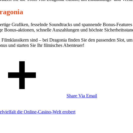
Dragonia
ertige Grafiken, fesselnde Soundtracks und spannende Bonus‑Features b
ge Bonus‑aktionen, schnelle Auszahlungen und höchste Sicherheitsstan
 Filmklassikern sind – bei Dragonia finden Sie den passenden Slot, um
nus und starten Sie Ihr filmisches Abenteuer!
Share Via Email
ielfalt die Online‑Casino‑Welt erobert