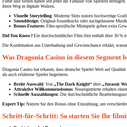
trifft
Filme und Serien haben seit jeher die Fantasie von Spielern beflüge
ihren Weg in digitale Walzen.
Slot‑Welt:
Visuelle Storytelling
: Moderne Slots nutzen hochwertige Graf
So
Sounddesign
: Original‑Soundtracks oder nachgelassene Musik
erleben
Bonus‑Features
: Film‑spezifische Minispiele geben extra G
Sie
Did You Know?
Ein durchschnittlicher Film‑Slot enthält über 30 % m
filmreife
Die Kombination aus Unterhaltung und Gewinnchance erklärt, warum p
Spielautomaten
bei
Was Dragonia Casino in diesem Segment b
Dragonia
Dragonia Casino hat erkannt, dass deutsche Spieler Wert auf Qualität 
Casino
als auch erfahrene Spieler begeistern.
21/05/2026
Breite Auswahl
: Von
„The Dark Knight“
über
„Jurassic W
Attraktive Willkommensbonus
: Neu­registrierte erhalten eine
Schnelle Auszahlungen
: Die durchschnittliche Bearbeitungsze
Expert Tip:
Nutzen Sie den Bonus ohne Einzahlung, um verschiedene f
Schritt‑für‑Schritt: So starten Sie Ihr film