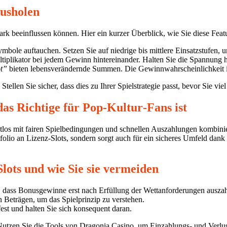
ausholen
rk beeinflussen können. Hier ein kurzer Überblick, wie Sie diese Feat
Symbole auftauchen. Setzen Sie auf niedrige bis mittlere Einsatzstufe
iplikator bei jedem Gewinn hintereinander. Halten Sie die Spannung ho
t”
bieten lebensverändernde Summen. Die Gewinnwahrscheinlichkeit ist
ellen Sie sicher, dass dies zu Ihrer Spielstrategie passt, bevor Sie viel
as Richtige für Pop‑Kultur‑Fans ist
os mit fairen Spielbedingungen und schnellen Auszahlungen kombinie
ortfolio an Lizenz‑Slots, sondern sorgt auch für ein sicheres Umfeld da
Slots und wie Sie sie vermeiden
n, dass Bonusgewinne erst nach Erfüllung der Wettanforderungen auszah
n Beträgen, um das Spielprinzip zu verstehen.
fest und halten Sie sich konsequent daran.
Nutzen Sie die Tools von Dragonia Casino, um Einzahlungs‑ und Verlust