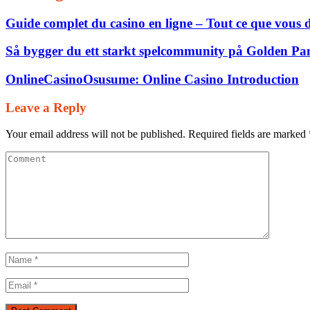
Guide complet du casino en ligne – Tout ce que vous 
Så bygger du ett starkt spelcommunity på Golden P
OnlineCasinoOsusume: Online Casino Introduction
Leave a Reply
Your email address will not be published.
Required fields are marked