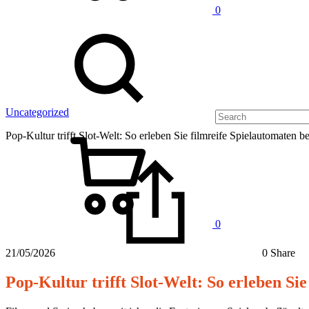
0
Uncategorized
Pop‑Kultur trifft Slot‑Welt: So erleben Sie filmreife Spielautomaten 
0
21/05/2026
0 Share
Pop‑Kultur trifft Slot‑Welt: So erleben Si
Pop‑Kultur