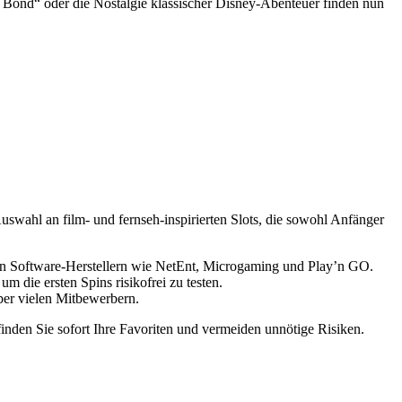
s Bond“ oder die Nostalgie klassischer Disney‑Abenteuer finden nun
Auswahl an film‑ und fernseh‑inspirierten Slots, die sowohl Anfänger
en Software‑Herstellern wie NetEnt, Microgaming und Play’n GO.
 um die ersten Spins risikofrei zu testen.
über vielen Mitbewerbern.
inden Sie sofort Ihre Favoriten und vermeiden unnötige Risiken.