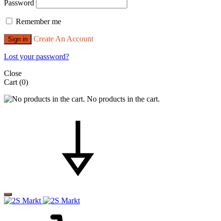
Password
Remember me
Create An Account
Sign in
Lost your password?
Close
Cart
(0)
No products in the cart.