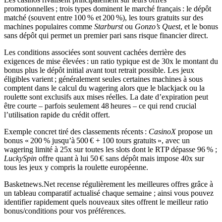
promotionnelles ; trois types dominent le marché français : le dépôt
matché (souvent entre 100 % et 200 %), les tours gratuits sur des
machines populaires comme
Starburst
ou
Gonzo’s Quest
, et le bonus
sans dépôt qui permet un premier pari sans risque financier direct.
Les conditions associées sont souvent cachées derrière des
exigences de mise élevées : un ratio typique est de 30x le montant du
bonus plus le dépôt initial avant tout retrait possible. Les jeux
éligibles varient ; généralement seules certaines machines à sous
comptent dans le calcul du wagering alors que le blackjack ou la
roulette sont exclusifs aux mises réelles. La date d’expiration peut
être courte – parfois seulement 48 heures – ce qui rend crucial
l’utilisation rapide du crédit offert.
Exemple concret tiré des classements récents :
CasinoX
propose un
bonus « 200 % jusqu’à 500 € + 100 tours gratuits », avec un
wagering limité à 25x sur toutes les slots dont le RTP dépasse 96 % ;
LuckySpin
offre quant à lui 50 € sans dépôt mais impose 40x sur
tous les jeux y compris la roulette européenne.
Basketnews.Net recense régulièrement les meilleures offres grâce à
un tableau comparatif actualisé chaque semaine ; ainsi vous pouvez
identifier rapidement quels nouveaux sites offrent le meilleur ratio
bonus/conditions pour vos préférences.