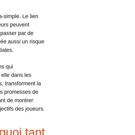
a‑simple. Le lien
ueurs peuvent
 passer par de
rée aussi un risque
iales.
ns qui
 elle dans les
s, transforment la
les promesses de
ant de montrer
ectifs des joueurs.
quoi tant