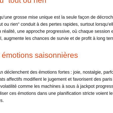
 “tout ou rien”
sifs
u’une grosse mise unique est la seule façon de décrocher
ut ou rien” conduit à des pertes rapides, surtout lorsqu’ell
En réalité, une approche progressive, où chaque session e
l, augmente les chances de survie et de profit à long te
s émotions saisonnières
An déclenchent des émotions fortes : joie, nostalgie, par
ts affectifs modifient le jugement et favorisent des paris 
e volatilité comme les machines à sous à jackpot progress
iser ces émotions dans une planification stricte voient le
s.