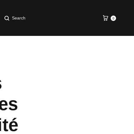
0
s
es
ité