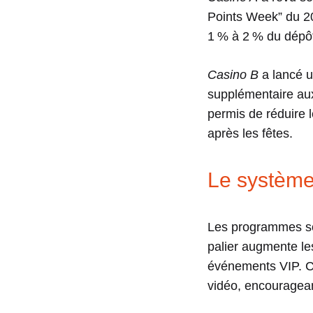
Points Week” du 20
1 % à 2 % du dépô
Casino B
a lancé u
supplémentaire aux
permis de réduire 
après les fêtes.
Le système
Les programmes son
palier augmente le
événements VIP. Ce
vidéo, encourageant