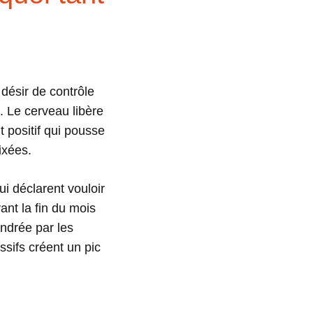
 désir de contrôle
s. Le cerveau libère
 positif qui pousse
ixées.
i déclarent vouloir
ant la fin du mois
endrée par les
ssifs créent un pic