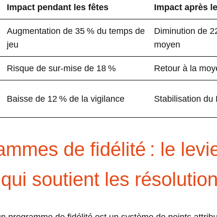
Impact pendant les fêtes
Impact après le
Augmentation de 35 % du temps de
Diminution de 2
jeu
moyen
Risque de sur‑mise de 18 %
Retour à la mo
Baisse de 12 % de la vigilance
Stabilisation d
mmes de fidélité : le levi
 qui soutient les résolutio
n programme de fidélité est un système de points attri