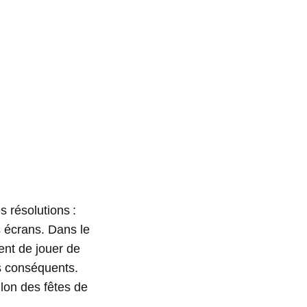
 résolutions :
 écrans. Dans le
ent de jouer de
us conséquents.
llon des fêtes de