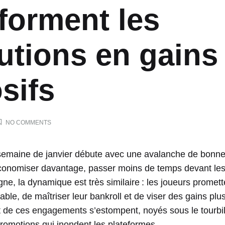
forment les
utions en gains
sifs
ON
NO COMMENTS
NOUVEL
AN,
NOUVELLES
el
emaine de janvier débute avec une avalanche de bonnes
CHANCES
économiser davantage, passer moins de temps devant les
:
COMMENT
ne, la dynamique est très similaire : les joueurs promett
LES
PROGRAMMES
ble, de maîtriser leur bankroll et de viser des gains pl
DE
art de ces engagements s’estompent, noyés sous le tourbi
FIDÉLITÉ
TRANSFORMENT
promotions qui inondent les plateformes.