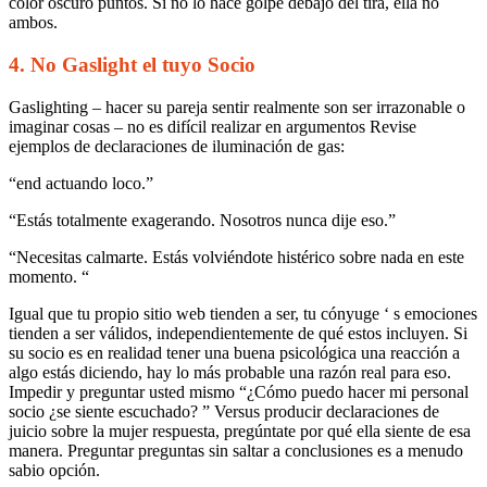
color oscuro puntos. Si no lo hace golpe debajo del tira, ella no
ambos.
4. No Gaslight el tuyo Socio
Gaslighting – hacer su pareja sentir realmente son ser irrazonable o
imaginar cosas – no es difícil realizar en argumentos Revise ​​
ejemplos de declaraciones de iluminación de gas:
“end actuando loco.”
“Estás totalmente exagerando. Nosotros nunca dije eso.”
“Necesitas calmarte. Estás volviéndote histérico sobre nada en este
momento. “
Igual que tu propio sitio web tienden a ser, tu cónyuge ‘ s emociones
tienden a ser válidos, independientemente de qué estos incluyen. Si
su socio es en realidad tener una buena psicológica una reacción a
algo estás diciendo, hay lo más probable una razón real para eso.
Impedir y preguntar usted mismo “¿Cómo puedo hacer mi personal
socio ¿se siente escuchado? ” Versus producir declaraciones de
juicio sobre la mujer respuesta, pregúntate por qué ella siente de esa
manera. Preguntar preguntas sin saltar a conclusiones es a menudo
sabio opción.