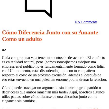
cómo
hacerlo
Difiere
Junto
con
No Comments
su
Amant
Cómo Diferencia Junto con su Amante
en
Ideas
tiempos
Como un adulto
tensos
sobre
cómo
no
hacerlo
Cada compromiso va a tener momentos de desacuerdo: El conflicto
es en realidad natural, pero {somos|somos|hemos sido|nuestra
Difiere
empresa es|el público no es fundamentalmente formado cómo lidiar
Junto
con! Un momento, estás discutiendo junto con tu compañero
respecto al costo de un próximo excursión, además el después de
con
eso estás envuelto en una pelea tan enorme podría drenar la relación.
su
Cómo puedes navegar un argumento sin entrar un grito partido o
Amante
decir cosas que ambos lamentan más tarde? Aquí, nosotros algunos
en
útiles pautas sobre cómo librarse de una discusión junto con tu
elegancia sin cambios.
tiempos