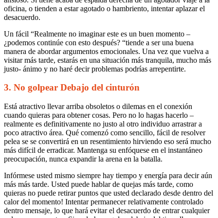
Ideas
oficina, o tienden a estar agotado o hambriento, intentar aplazar el
sobre
desacuerdo.
cómo
hacerlo
Un fácil “Realmente no imaginar este es un buen momento –
Difiere
¿podemos continúe con esto después? “tiende a ser una buena
Junto
manera de abordar argumentos emocionales. Una vez que vuelva a
con
visitar más tarde, estarás en una situación más tranquila, mucho más
su
justo- ánimo y no haré decir problemas podrías arrepentirte.
Amante
en
3. No golpear Debajo del cinturón
tiempos
tensos
Está atractivo llevar arriba obsoletos o dilemas en el conexión
cuando quieras para obtener cosas. Pero no lo hagas hacerlo –
realmente es definitivamente no justo al otro individuo arrastrar a
poco atractivo área. Qué comenzó como sencillo, fácil de resolver
pelea se se convertirá en un resentimiento hirviendo eso será mucho
más difícil de erradicar. Mantenga su enfóquese en el instantáneo
preocupación, nunca expandir la arena en la batalla.
Infórmese usted mismo siempre hay tiempo y energía para decir aún
más más tarde. Usted puede hablar de quejas más tarde, como
quieras no puede retirar puntos que usted declarado desde dentro del
calor del momento! Intentar permanecer relativamente controlado
dentro mensaje, lo que hará evitar el desacuerdo de entrar cualquier