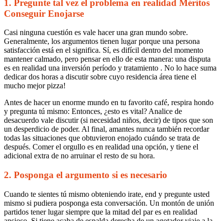
tensos
1. Pregunte tal vez el problema en realidad Méritos
Conseguir Enojarse
01/01/2024
Casi ninguna cuestión es vale hacer una gran mundo sobre.
Generalmente, los argumentos tienen lugar porque una persona
satisfacción está en el significa. Sí, es difícil dentro del momento
mantener calmado, pero pensar en ello de esta manera: una disputa
es en realidad una inversión período y tratamiento . No lo hace suma
dedicar dos horas a discutir sobre cuyo residencia área tiene el
mucho mejor pizza!
Antes de hacer un enorme mundo en tu favorito café, respira hondo
0
y pregunta tú mismo: Entonces, ¿esto es vital? Analice de
Share
desacuerdo vale discutir (si necesidad niños, decir) de tipos que son
un desperdicio de poder. Al final, amantes nunca también recordar
todas las situaciones que obtuvieron enojado cuándo se trata de
después. Comer el orgullo es en realidad una opción, y tiene el
adicional extra de no arruinar el resto de su hora.
2. Posponga el argumento si es necesario
Cuando te sientes tú mismo obteniendo irate, end y pregunte usted
No
mismo si pudiera posponga esta conversación. Un montón de unión
Comments
partidos tener lugar siempre que la mitad del par es en realidad
on
ansioso. Si tiene acaba de espalda derecha de un agotador viaje a la