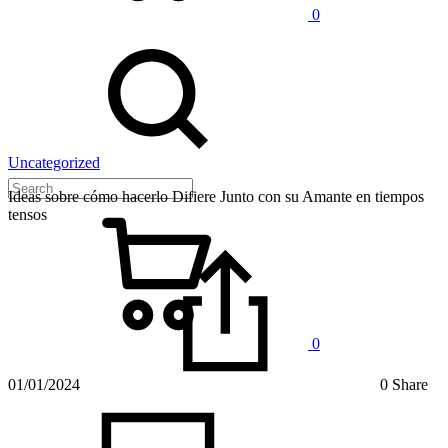
0
Uncategorized
Ideas sobre cómo hacerlo Difiere Junto con su Amante en tiempos
tensos
0
01/01/2024
0 Share
on
Ideas
sobre