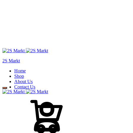
2S Markt
Home
Shop
About Us
Contact Us