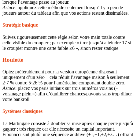
lorsque l’avantage passe au joueur.
Astuce
: appliquez cette méthode seulement lorsqu’il y a peu de
joueurs autour du tableau afin que vos actions restent dissimulées.
Stratégie basique
Suivez rigoureusement cette règle selon votre main totale contre
celle visible du croupier ; par exemple « tirer jusqu’à atteindre 17 si
le croupier montre une carte faible ≤6 », sinon rester statique.
Roulette
Optez préférablement pour la version européenne disposant
uniquement d’un zéro – cela réduit l’avantage maison à seulement
2·7 % contre 5·26 % pour l’américaine comportant double zéro.
Astuce
: placez vos paris initiaux sur trois numéros voisins («
voisinage plein ») afin d’équilibrer chances/payouts sans trop diluer
votre bankroll.
Systèmes classiques
La Martingale consiste à doubler sa mise après chaque perte jusqu’à
gagner ; très risquée car elle nécessite un capital important.
Fibonacci suit plutôt une séquence additive (+1,+1,+2,+3…) offrant