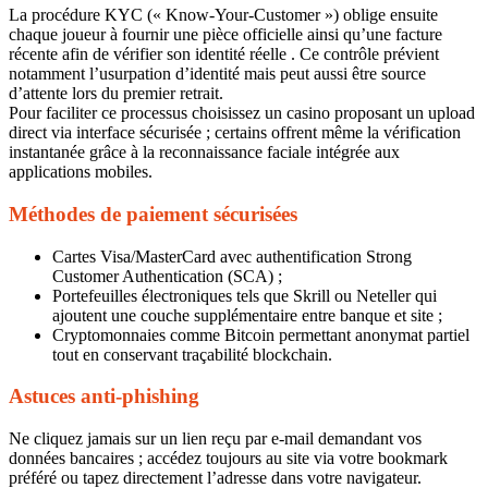
La procédure KYC (« Know‑Your‑Customer ») oblige ensuite
chaque joueur à fournir une pièce officielle ainsi qu’une facture
récente afin de vérifier son identité réelle . Ce contrôle prévient
notamment l’usurpation d’identité mais peut aussi être source
d’attente lors du premier retrait.
Pour faciliter ce processus choisissez un casino proposant un upload
direct via interface sécurisée ; certains offrent même la vérification
instantanée grâce à la reconnaissance faciale intégrée aux
applications mobiles.
Méthodes de paiement sécurisées
Cartes Visa/MasterCard avec authentification Strong
Customer Authentication (SCA) ;
Portefeuilles électroniques tels que Skrill ou Neteller qui
ajoutent une couche supplémentaire entre banque et site ;
Cryptomonnaies comme Bitcoin permettant anonymat partiel
tout en conservant traçabilité blockchain.
Astuces anti‑phishing
Ne cliquez jamais sur un lien reçu par e‑mail demandant vos
données bancaires ; accédez toujours au site via votre bookmark
préféré ou tapez directement l’adresse dans votre navigateur.