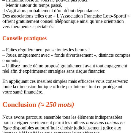
– Mentir autour du temps passé,
il s’agit alors probablement d’un début dépendance.
Des associations telles que « L’Association Française Loto‑Sportif »
offrent gratuitement conseil téléphonique ainsi qu’une orientation
vers thérapeutes spécialisés.
Conseils pratiques
– Faites régulièrement pause toutes les heures ;
– Jouez uniquement avec « fonds divertissement », distincts comptes
courants ;
– Utilisez mode démo proposé gratuitement avant tout engagement
réel afin d’expérimenter stratégies sans risque financier.
En appliquant ces mesures simples mais efficaces vous conserverez
toute la dimension ludique offerte par Internet tout en protégeant
votre santé financière.
Conclusion
(≈ 250 mots)
Nous avons parcouru ensemble tous les éléments indispensables
pour naviguer sereinement parmi les milliers
nouveau​s casinos en
ligne
disponibles aujourd’hui : choisir judicieusement grâce aux