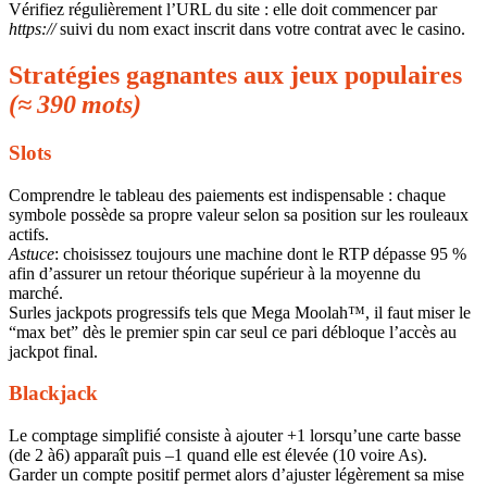
Vérifiez régulièrement l’URL du site : elle doit commencer par
https://
suivi du nom exact inscrit dans votre contrat avec le casino.
Stratégies gagnantes aux jeux populaires
(≈ 390 mots)
Slots
Comprendre le tableau des paiements est indispensable : chaque
symbole possède sa propre valeur selon sa position sur les rouleaux
actifs.
Astuce
: choisissez toujours une machine dont le RTP dépasse 95 %
afin d’assurer un retour théorique supérieur à la moyenne du
marché.
Surles jackpots progressifs tels que Mega Moolah™, il faut miser le
“max bet” dès le premier spin car seul ce pari débloque l’accès au
jackpot final.
Blackjack
Le comptage simplifié consiste à ajouter +1 lorsqu’une carte basse
(de 2 à6) apparaît puis –1 quand elle est élevée (10 voire As).
Garder un compte positif permet alors d’ajuster légèrement sa mise