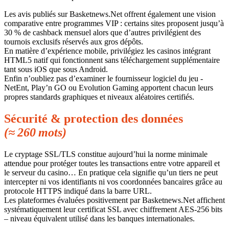
Les avis publiés sur Basketnews.Net offrent également une vision
comparative entre programmes VIP : certains sites proposent jusqu’à
30 % de cashback mensuel alors que d’autres privilégient des
tournois exclusifs réservés aux gros dépôts.
En matière d’expérience mobile, privilégiez les casinos intégrant
HTML5 natif qui fonctionnent sans téléchargement supplémentaire
tant sous iOS que sous Android.
Enfin n’oubliez pas d’examiner le fournisseur logiciel du jeu ‑
NetEnt, Play’n GO ou Evolution Gaming apportent chacun leurs
propres standards graphiques et niveaux aléatoires certifiés.
Sécurité & protection des données
(≈ 260 mots)
Le cryptage SSL/TLS constitue aujourd’hui la norme minimale
attendue pour protéger toutes les transactions entre votre appareil et
le serveur du casino… En pratique cela signifie qu’un tiers ne peut
intercepter ni vos identifiants ni vos coordonnées bancaires grâce au
protocole HTTPS indiqué dans la barre URL.
Les plateformes évaluées positivement par Basketnews.Net affichent
systématiquement leur certificat SSL avec chiffrement AES‑256 bits
– niveau équivalent utilisé dans les banques internationales.