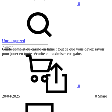
0
Uncategorized
Guide complet du casino en ligne : tout ce que vous devez savoir
pour jouer en toute sécurité et maximiser vos gains
0
20/04/2025
0 Share
on
Guide
comple