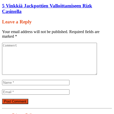
5 Vinkkiä Jackpottien Valloittamiseen Rizk
Casinolla
Leave a Reply
Your email address will not be published.
Required fields are
marked
*