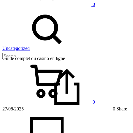
0
Uncategorized
Guide complet du casino en ligne
0
27/08/2025
0 Share
on
Guide
comple
du