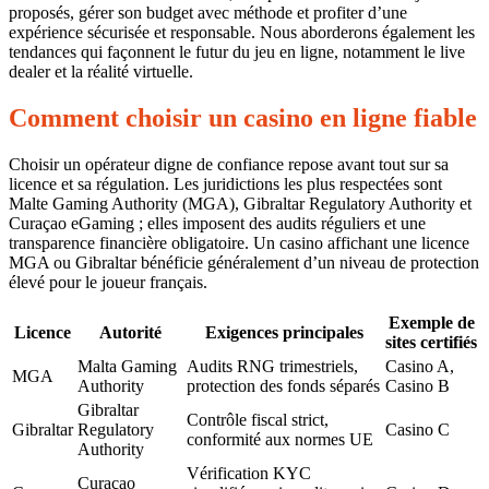
proposés, gérer son budget avec méthode et profiter d’une
expérience sécurisée et responsable. Nous aborderons également les
0
tendances qui façonnent le futur du jeu en ligne, notamment le live
Share
dealer et la réalité virtuelle.
Comment choisir un casino en ligne fiable
Choisir un opérateur digne de confiance repose avant tout sur sa
licence et sa régulation. Les juridictions les plus respectées sont
Malte Gaming Authority (MGA), Gibraltar Regulatory Authority et
Curaçao eGaming ; elles imposent des audits réguliers et une
transparence financière obligatoire. Un casino affichant une licence
No
MGA ou Gibraltar bénéficie généralement d’un niveau de protection
Comments
élevé pour le joueur français.
on
Guide
Exemple de
complet
Licence
Autorité
Exigences principales
sites certifiés
du
casino
Malta Gaming
Audits RNG trimestriels,
Casino A,
MGA
en
Authority
protection des fonds séparés
Casino B
ligne
Gibraltar
Contrôle fiscal strict,
Gibraltar
Regulatory
Casino C
conformité aux normes UE
Authority
Vérification KYC
Curaçao