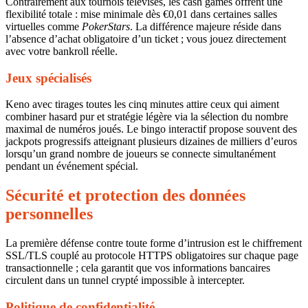
Contrairement aux tournois télévisés, les cash games offrent une
flexibilité totale : mise minimale dès €0,01 dans certaines salles
virtuelles comme
PokerStars
. La différence majeure réside dans
l’absence d’achat obligatoire d’un ticket ; vous jouez directement
avec votre bankroll réelle.
Jeux spécialisés
Keno avec tirages toutes les cinq minutes attire ceux qui aiment
combiner hasard pur et stratégie légère via la sélection du nombre
maximal de numéros joués. Le bingo interactif propose souvent des
jackpots progressifs atteignant plusieurs dizaines de milliers d’euros
lorsqu’un grand nombre de joueurs se connecte simultanément
pendant un événement spécial.
Sécurité et protection des données
personnelles
La première défense contre toute forme d’intrusion est le chiffrement
SSL/TLS couplé au protocole HTTPS obligatoires sur chaque page
transactionnelle ; cela garantit que vos informations bancaires
circulent dans un tunnel crypté impossible à intercepter.
Politique de confidentialité