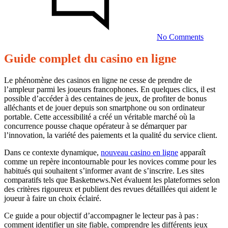
casino
en
ligne
No Comments
Guide complet du casino en ligne
Guide
complet
Le phénomène des casinos en ligne ne cesse de prendre de
l’ampleur parmi les joueurs francophones. En quelques clics, il est
du
possible d’accéder à des centaines de jeux, de profiter de bonus
casino
alléchants et de jouer depuis son smartphone ou son ordinateur
portable. Cette accessibilité a créé un véritable marché où la
en
concurrence pousse chaque opérateur à se démarquer par
ligne
l’innovation, la variété des paiements et la qualité du service client.
Dans ce contexte dynamique,
nouveau casino en ligne
apparaît
27/08/2025
comme un repère incontournable pour les novices comme pour les
habitués qui souhaitent s’informer avant de s’inscrire. Les sites
comparatifs tels que Basketnews.Net évaluent les plateformes selon
des critères rigoureux et publient des revues détaillées qui aident le
joueur à faire un choix éclairé.
Ce guide a pour objectif d’accompagner le lecteur pas à pas :
comment identifier un site fiable, comprendre les différents jeux