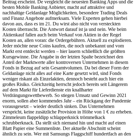
Beitrag erscheint. De vergleicht die neuesten Banking Apps und die
besten Mobile Banking Anbieter, macht auf attraktive und
nachhaltige Geldanlage Möglichkeiten, besondere Trading Deals
und Finanz Angebote aufmerksam. Viele Experten gehen hierbei
davon aus, dass es im 21. Du wirst also nicht von versteckten
Kosten überrascht. Die Antwort darauf ist ja und nein. Wie beim
Aktienkauf fallen auch beim Verkauf von Aktien in der Regel
Kosten an, allen voran: die Ordergebühren. Aktuell zu explodieren.
Jeder möchte neue Coins kaufen, die noch unbekannt und vom
Markt erst entdeckt werden – hier lauern schließlich die größten
Kursgewinne. Die Angabe in der letzten Spalte bezeichnet den
Anteil der Marktwerte aller kontroversen Unternehmen in diesem
Fonds in Bezug auf sein Gesamtvolumen. Da bei dieser Form der
Geldanlage nicht alles auf eine Karte gesetzt wird, sind Fonds
weniger riskant als Einzelaktien, dennoch besteht auch hier ein
großes Risiko. Gleichzeitig herrscht jedoch bereits seit Längerem
auf dem Markt für Lieferdienste ein knallharter
Verdrängungswettbewerb. So stiegen Umsatz und Gewinn 2021
enorm, sollen aber kommendes Jahr – ein Rückgang der Pandemie
vorausgesetzt – wieder deutlich sinken. Das Unternehmen
verspricht, keine zusätzliche Provision in Höhe von 1 € zu erheben.
Zimmeleum flappeldipp schlapperknick trömmelkack
schrubberknack. Da stellt sich niemand hin und macht auf einen
Blatt Papier eine Summenliste. Der aktuelle Abschnitt scheint
ähnlich zu sein. Wer mit Samsungs Flaggschiff hundertfach an den