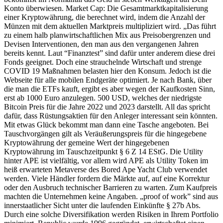
Konto überwiesen. Market Cap: Die Gesamtmarktkapitalisierung
einer Kryptowährung, die berechnet wird, indem die Anzahl der
Münzen mit dem aktuellen Marktpreis multipliziert wird. „Das führt
zu einem halb planwirtschaftlichen Mix aus Preisobergrenzen und
Devisen Interventionen, den man aus den vergangenen Jahren
bereits kennt. Laut “Finanztest” sind dafür unter anderem diese drei
Fonds geeignet. Doch eine strauchelnde Wirtschaft und strenge
COVID 19 Maßnahmen belasten hier den Konsum. Jedoch ist die
Webseite für alle mobilen Endgeräte optimiert. Je nach Bank, über
die man die ETFs kauft, ergibt es aber wegen der Kaufkosten Sinn,
erst ab 1000 Euro anzulegen. 500 USD, welches der niedrigste
Bitcoin Preis für die Jahre 2022 und 2023 darstellt. All das spricht
dafür, dass Rüstungsaktien für den Anleger interessant sein könnten.
Mit etwas Glück bekommt man dann eine Tasche angeboten. Bei
Tauschvorgängen gilt als Veräußerungspreis für die hingegebene
Kryptowährung der gemeine Wert der hingegebenen
Kryptowährung im Tauschzeitpunkt § 6 Z 14 EStG. Die Utility
hinter APE ist vielfältig, vor allem wird APE als Utility Token im
heiß erwarteten Metaverse des Bored Ape Yacht Club verwendet
werden. Viele Händler fordern die Märkte auf, auf eine Korrektur
oder den Ausbruch technischer Barrieren zu warten. Zum Kaufpreis
machten die Unternehmen keine Angaben. „proof of work” sind aus
innerstaatlicher Sicht unter die laufenden Einkünfte § 27b Abs.
Durch eine solche Diversifikation werden Risiken in Ihrem Portfolio