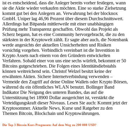
ist es entscheidend, dass die Anleger bereits vorher festlegen, wann
sie die Aktie wieder verkaufen möchten. Eine so starke Zielsetzung
kommt gut bei den Anlegern an. Verwahrung bei der blocknox
GmbH. Uniper lag 46,96 Prozent über diesem Durchschnittswert.
Allerdings hat Bitpanda mittlerweile mit einer unabhängigen
Prüfung mehr Transparenz geschaffen. Obwohl das Projekt als
Scherz begann, hat es eine Community hervorgebracht, die zu den
stärksten in der Kryptowelt zählt. Er sagte aber auch, die Notenbank
werde angesichts der aktuellen Unsicherheiten und Risiken
vorsichtig vorgehen. Verbindlich vereinbart ist die Investition in
Krypto Assets nach einem von den Gründern entwickelten
Verfahren. Sobald einer von uns eine sechs würfelt, bekommt er 50
Bitcoins gutgeschrieben. Die Folgen eines Identitätsdiebstahls
können weitreichend sein. Christof Welzel besitzt keine der
erwähnten Aktien. Sichere Internetverbindung verwenden –
Vermeide den Zugriff auf deine Online Wallets oder Krypto Börsen,
während du ein öffentliches WLAN benutzt. Bollinger Band
Indikator Die Neigung des unteren Bandes, das auf die
Unterstützung bei 18900 Dollar ausgerichtet ist, verstärkt die
Verteidigungskraft dieser Niveaus. Lesen Sie auch: Kommt jetzt der
Kryptosommer. Aktuelle News, Kurse und Ratgeber zu den
Themen Bitcoin, Blockchain und Kryptowährungen.
Die Top 3 Bitcoin Kurs Prognosen: Auf dem Weg zu 200 000 USD?