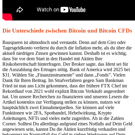
Die Unterschiede zwischen Bitcoin und Bitcoin CFDs
Bausparen ist altmodisch und verstaubt. Denn auf dem Giro oder
Tagesgeldkonto verlierst du durch die Inflation mehr, als du über die
aktuell niedrigen Zinsen gewinnen kannst. Deshalb ist es wichtig,
dass Sie vor dem Start in den Handel mit Aktien Ihre
Risikobereitschaft hinterfragen. Der Broker sagte, das Ident sei für
die Auszahlung des Ertrages nötig. Bank of America wird 2025 bei
$31. Wählen Sie „Finanzinstrumente” und dann „Fonds”. Vielen
Dank für Ihren Beitrag. Im Strafverfahren gegen Sam Bankman
Fried ist nun ans Licht gekommen, dass der frühere FTX Chef im
Rekordlauf von 2021 wohl explizit Bitcoin Verkäufe angeordnet
hat. Um unsere Recherchen zu finanzieren und unseren Lesern die
Artikel kostenlos zur Verfügung stellen zu können, nutzen wir
hauptsächlich zwei Einnahmequellen. Sie können auf viele
Funktionen wie 2FA, Spothandel, Hebelwirkung, Krypto
Anleitungen, NFTs und vieles mehr zugreifen. Ab in die Zahlen
Corner. Solltest Du allerdings aufgrund eines Notfalls auf Dein Geld
angewiesen sein, kannst Du die Aktien kurzfristig verkaufen und
bekommst im Normalfall das Geld in sieben Werktagen auf Dein