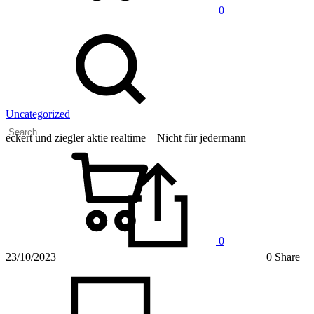
0
Uncategorized
eckert und ziegler aktie realtime – Nicht für jedermann
0
23/10/2023
0 Share
on
eckert
und
ziegler