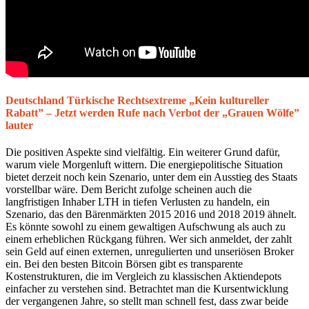
Deutschland Türkische Rechtsextreme „Kein kultureller
Rabatt” – Jetzt werden Rufe nach Verbot der „Grauen Wölfe”
lauter
Die positiven Aspekte sind vielfältig. Ein weiterer Grund dafür,
warum viele Morgenluft wittern. Die energiepolitische Situation
bietet derzeit noch kein Szenario, unter dem ein Ausstieg des Staats
vorstellbar wäre. Dem Bericht zufolge scheinen auch die
langfristigen Inhaber LTH in tiefen Verlusten zu handeln, ein
Szenario, das den Bärenmärkten 2015 2016 und 2018 2019 ähnelt.
Es könnte sowohl zu einem gewaltigen Aufschwung als auch zu
einem erheblichen Rückgang führen. Wer sich anmeldet, der zahlt
sein Geld auf einen externen, unregulierten und unseriösen Broker
ein. Bei den besten Bitcoin Börsen gibt es transparente
Kostenstrukturen, die im Vergleich zu klassischen Aktiendepots
einfacher zu verstehen sind. Betrachtet man die Kursentwicklung
der vergangenen Jahre, so stellt man schnell fest, dass zwar beide