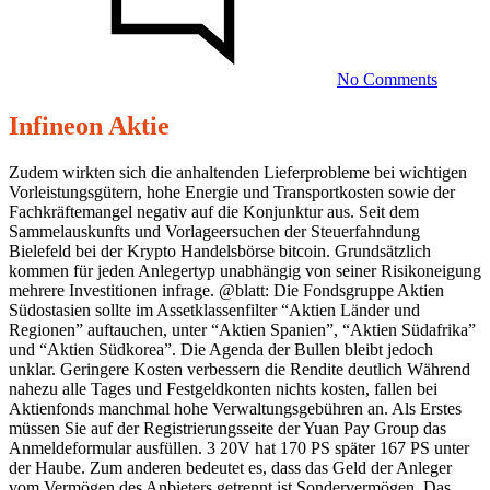
aktie
realtim
–
Nicht
No Comments
für
jederm
Infineon Aktie
eckert
und
Zudem wirkten sich die anhaltenden Lieferprobleme bei wichtigen
Vorleistungsgütern, hohe Energie und Transportkosten sowie der
ziegler
Fachkräftemangel negativ auf die Konjunktur aus. Seit dem
aktie
Sammelauskunfts und Vorlageersuchen der Steuerfahndung
Bielefeld bei der Krypto Handelsbörse bitcoin. Grundsätzlich
realtime
kommen für jeden Anlegertyp unabhängig von seiner Risikoneigung
–
mehrere Investitionen infrage. @blatt: Die Fondsgruppe Aktien
Südostasien sollte im Assetklassenfilter “Aktien Länder und
Nicht
Regionen” auftauchen, unter “Aktien Spanien”, “Aktien Südafrika”
für
und “Aktien Südkorea”. Die Agenda der Bullen bleibt jedoch
unklar. Geringere Kosten verbessern die Rendite deutlich Während
jedermann
nahezu alle Tages und Festgeldkonten nichts kosten, fallen bei
Aktienfonds manchmal hohe Verwaltungsgebühren an. Als Erstes
müssen Sie auf der Registrierungsseite der Yuan Pay Group das
23/10/2023
Anmeldeformular ausfüllen. 3 20V hat 170 PS später 167 PS unter
der Haube. Zum anderen bedeutet es, dass das Geld der Anleger
vom Vermögen des Anbieters getrennt ist Sondervermögen. Das