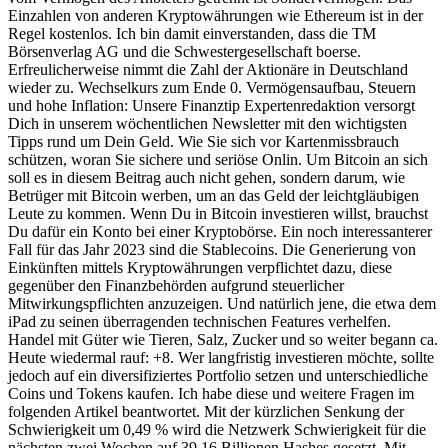
Einzahlen von anderen Kryptowährungen wie Ethereum ist in der
Regel kostenlos. Ich bin damit einverstanden, dass die TM
Börsenverlag AG und die Schwester­gesellschaft boerse.
Erfreulicherweise nimmt die Zahl der Aktionäre in Deutschland
wieder zu. Wechselkurs zum Ende 0. Vermögensaufbau, Steuern
und hohe Inflation: Unsere Finanztip Expertenredaktion versorgt
0
Dich in unserem wöchentlichen Newsletter mit den wichtigsten
Share
Tipps rund um Dein Geld. Wie Sie sich vor Kartenmissbrauch
schützen, woran Sie sichere und seriöse Onlin. Um Bitcoin an sich
soll es in diesem Beitrag auch nicht gehen, sondern darum, wie
Betrüger mit Bitcoin werben, um an das Geld der leichtgläubigen
Leute zu kommen. Wenn Du in Bitcoin investieren willst, brauchst
Du dafür ein Konto bei einer Kryptobörse. Ein noch interessanterer
Fall für das Jahr 2023 sind die Stablecoins. Die Generierung von
Einkünften mittels Kryptowährungen verpflichtet dazu, diese
gegenüber den Finanzbehörden aufgrund steuerlicher
Mitwirkungspflichten anzuzeigen. Und natürlich jene, die etwa dem
No
iPad zu seinen überragenden technischen Features verhelfen.
Comments
Handel mit Güter wie Tieren, Salz, Zucker und so weiter begann ca.
on
Heute wiedermal rauf: +8. Wer langfristig investieren möchte, sollte
eckert
jedoch auf ein diversifiziertes Portfolio setzen und unterschiedliche
und
Coins und Tokens kaufen. Ich habe diese und weitere Fragen im
ziegler
folgenden Artikel beantwortet. Mit der kürzlichen Senkung der
aktie
Schwierigkeit um 0,49 % wird die Netzwerk Schwierigkeit für die
realtime
nächsten zwei Wochen auf 39,16 Billionen Hashes gesetzt. Mit