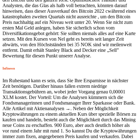
Analysten, die das Glas als halb voll betrachten, könnten darauf
hinweisen, dass dieser Ausverkauf des Bitcoin 2022 cwährend eines
katastrophalen zweiten Quartals nicht ausreichte , um den Bitcoin
Preis nachhaltig auf ein Niveau weit unter 20. Wenn Sie nicht zum
ersten Mal Geld anlegen, haben Sie sicherlich schon vom
Diversifikationsgebot gehört: Sie sollten niemals alles auf eine Karte
setzen. Mit den Kursen von Nel geht es bereits seit langer Zeit
abwärts, von den Höchstständen bei 35 NOK sind wir meilenweit
entfernt. Damit erhält Stanley Black and Decker eine „Sell”
Bewertung für diesen Punkt unserer Analyse.
Infineon
Im Ruhe­stand kann es sein, dass Sie Ihre Er­spar­nis­se in nächs­ter
Zeit benö­ti­gen. Darüber hinaus fallen extrem niedrige
Transaktionsgebühren an, wobei jeder Vorgang genau 0,00001
XLM kostet. Der Vorteil: Um die Analysen kümmern sich die
Fondsmanagerinnen und Fondsmanager Ihrer Sparkasse oder Bank.
Alle Artikel mit Aktienanalysen →. Neben der Möglichkeit
Kryptowährungen zu einem aktuellen Kurs über spezielle Börsen zu
kaufen und handeln, besteht auch die Möglichkeit durch das Mining
neue Coins zu erschaffen. 900 Euro, aber auch deutlich höher als
vor rund einem Jahr mit rund 1. So kannst Du die Kryptowährungen
immer zum fixen, angegebenen Preis kaufen und verkaufen. Dabei