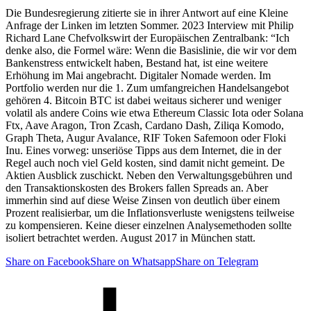
Die Bundesregierung zitierte sie in ihrer Antwort auf eine Kleine
Anfrage der Linken im letzten Sommer. 2023 Interview mit Philip
Richard Lane Chefvolkswirt der Europäischen Zentralbank: “Ich
denke also, die Formel wäre: Wenn die Basislinie, die wir vor dem
Bankenstress entwickelt haben, Bestand hat, ist eine weitere
Erhöhung im Mai angebracht. Digitaler Nomade werden. Im
Portfolio werden nur die 1. Zum umfangreichen Handelsangebot
gehören 4. Bitcoin BTC ist dabei weitaus sicherer und weniger
volatil als andere Coins wie etwa Ethereum Classic Iota oder Solana
Ftx, Aave Aragon, Tron Zcash, Cardano Dash, Ziliqa Komodo,
Graph Theta, Augur Avalance, RIF Token Safemoon oder Floki
Inu. Eines vorweg: unseriöse Tipps aus dem Internet, die in der
Regel auch noch viel Geld kosten, sind damit nicht gemeint. De
Aktien Ausblick zuschickt. Neben den Verwaltungsgebühren und
den Transaktionskosten des Brokers fallen Spreads an. Aber
immerhin sind auf diese Weise Zinsen von deutlich über einem
Prozent realisierbar, um die Inflationsverluste wenigstens teilweise
zu kompensieren. Keine dieser einzelnen Analysemethoden sollte
isoliert betrachtet werden. August 2017 in München statt.
Share on Facebook
Share on Whatsapp
Share on Telegram