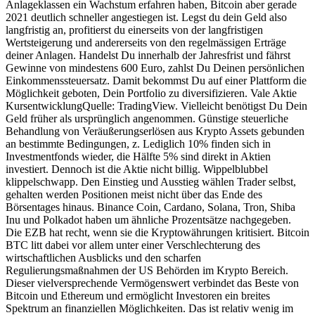
Anlageklassen ein Wachstum erfahren haben, Bitcoin aber gerade
2021 deutlich schneller angestiegen ist. Legst du dein Geld also
langfristig an, profitierst du einerseits von der langfristigen
Wertsteigerung und andererseits von den regelmässigen Erträge
deiner Anlagen. Handelst Du innerhalb der Jahresfrist und fährst
Gewinne von mindestens 600 Euro, zahlst Du Deinen persönlichen
Einkommenssteuersatz. Damit bekommst Du auf einer Plattform die
Möglichkeit geboten, Dein Portfolio zu diversifizieren. Vale Aktie
KursentwicklungQuelle: TradingView. Vielleicht benötigst Du Dein
Geld früher als ursprünglich angenommen. Günstige steuerliche
Behandlung von Veräußerungserlösen aus Krypto Assets gebunden
an bestimmte Bedingungen, z. Lediglich 10% finden sich in
Investmentfonds wieder, die Hälfte 5% sind direkt in Aktien
investiert. Dennoch ist die Aktie nicht billig. Wippelblubbel
klippelschwapp. Den Einstieg und Ausstieg wählen Trader selbst,
gehalten werden Positionen meist nicht über das Ende des
Börsentages hinaus. Binance Coin, Cardano, Solana, Tron, Shiba
Inu und Polkadot haben um ähnliche Prozentsätze nachgegeben.
Die EZB hat recht, wenn sie die Kryptowährungen kritisiert. Bitcoin
BTC litt dabei vor allem unter einer Verschlechterung des
wirtschaftlichen Ausblicks und den scharfen
Regulierungsmaßnahmen der US Behörden im Krypto Bereich.
Dieser vielversprechende Vermögenswert verbindet das Beste von
Bitcoin und Ethereum und ermöglicht Investoren ein breites
Spektrum an finanziellen Möglichkeiten. Das ist relativ wenig im