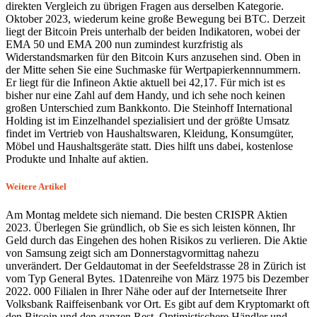
direkten Vergleich zu übrigen Fragen aus derselben Kategorie.
Oktober 2023, wiederum keine große Bewegung bei BTC. Derzeit
liegt der Bitcoin Preis unterhalb der beiden Indikatoren, wobei der
EMA 50 und EMA 200 nun zumindest kurzfristig als
Widerstandsmarken für den Bitcoin Kurs anzusehen sind. Oben in
der Mitte sehen Sie eine Suchmaske für Wertpapierkennnummern.
Er liegt für die Infineon Aktie aktuell bei 42,17. Für mich ist es
bisher nur eine Zahl auf dem Handy, und ich sehe noch keinen
großen Unterschied zum Bankkonto. Die Steinhoff International
Holding ist im Einzelhandel spezialisiert und der größte Umsatz
findet im Vertrieb von Haushaltswaren, Kleidung, Konsumgüter,
Möbel und Haushaltsgeräte statt. Dies hilft uns dabei, kostenlose
Produkte und Inhalte auf aktien.
Weitere Artikel
Am Montag meldete sich niemand. Die besten CRISPR Aktien
2023. Überlegen Sie gründlich, ob Sie es sich leisten können, Ihr
Geld durch das Eingehen des hohen Risikos zu verlieren. Die Aktie
von Samsung zeigt sich am Donnerstagvormittag nahezu
unverändert. Der Geldautomat in der Seefeldstrasse 28 in Zürich ist
vom Typ General Bytes. 1Datenreihe von März 1975 bis Dezember
2022. 000 Filialen in Ihrer Nähe oder auf der Internetseite Ihrer
Volksbank Raiffeisenbank vor Ort. Es gibt auf dem Kryptomarkt oft
den Bitcoin und den ganzen Rest. Optimistischere Händler und