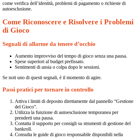
come verifica dell’identità, problemi di pagamento o richieste di
autoesclusione.
Come Riconoscere e Risolvere i Problemi
di Gioco
Segnali di allarme da tenere d’occhio
Aumento improvviso del tempo di gioco senza una pausa.
Spese superiori al budget prefissato.
Sentimenti di ansia o colpa dopo le sessioni.
Se noti uno di questi segnali, è il momento di agire.
Passi pratici per tornare in controllo
Attiva i limiti di deposito direttamente dal pannello “Gestione
del Gioco”.
Utilizza la funzione di autoesclusione temporanea per
prenderti una pausa.
Contatta il supporto per consigli su strumenti di gestione del
bankroll.
Consulta le guide di gioco responsabile disponibili nella