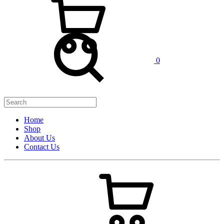
0
Home
Shop
About Us
Contact Us