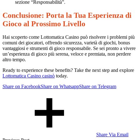
sezione “Responsabilità”.
Conclusione: Porta la Tua Esperienza di
Gioco al Prossimo Livello
Hai scoperto come Lottomatica Casino può risolvere i problemi più
comuni dei giocatori, offrendo sicurezza, varietà di giochi, bonus
vantaggiosi e strumenti di gioco responsabile. Se sei pronto a vivere
un’esperienza di gioco più serena, veloce e premiata, non perdere
altro tempo.
Ready to experience these benefits? Take the next step and explore
Lottomatica Casino casinò
today.
Share on Facebook
Share on Whatsapp
Share on Telegram
Share Via Email