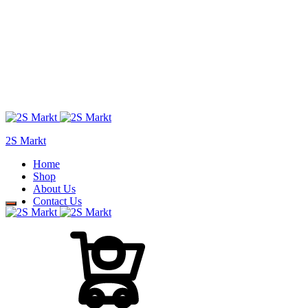
2S Markt
Home
Shop
About Us
Contact Us