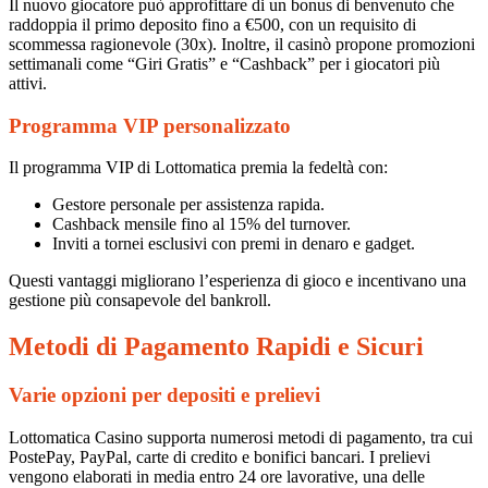
Il nuovo giocatore può approfittare di un bonus di benvenuto che
raddoppia il primo deposito fino a €500, con un requisito di
scommessa ragionevole (30x). Inoltre, il casinò propone promozioni
settimanali come “Giri Gratis” e “Cashback” per i giocatori più
attivi.
Programma VIP personalizzato
Il programma VIP di Lottomatica premia la fedeltà con:
Gestore personale per assistenza rapida.
Cashback mensile fino al 15% del turnover.
Inviti a tornei esclusivi con premi in denaro e gadget.
Questi vantaggi migliorano l’esperienza di gioco e incentivano una
gestione più consapevole del bankroll.
Metodi di Pagamento Rapidi e Sicuri
Varie opzioni per depositi e prelievi
Lottomatica Casino supporta numerosi metodi di pagamento, tra cui
PostePay, PayPal, carte di credito e bonifici bancari. I prelievi
vengono elaborati in media entro 24 ore lavorative, una delle