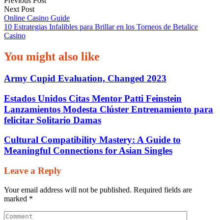
Post
Previous Post
Next Post
navigation
Online Casino Guide
10 Estrategias Infalibles para Brillar en los Torneos de Betalice
Casino
You might also like
Army Cupid Evaluation, Changed 2023
Estados Unidos Citas Mentor Patti Feinstein
Lanzamientos Modesta Clúster Entrenamiento para
felicitar Solitario Damas
Cultural Compatibility Mastery: A Guide to
Meaningful Connections for Asian Singles
Leave a Reply
Your email address will not be published.
Required fields are
marked
*