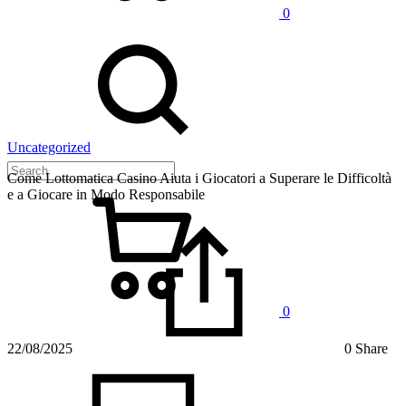
0
Uncategorized
Come Lottomatica Casino Aiuta i Giocatori a Superare le Difficoltà
e a Giocare in Modo Responsabile
0
22/08/2025
0 Share
on
Come
Lottoma