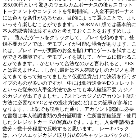
395,000円という驚きのウェルカムボーナスの後もスロット
トーナメントやコンテストを常時開催。. 入金不要ボーナス
には色々な条件があるため、目的によって選ぶことで、より
いっそう楽しむことができます。. NORMAL版では基本的に
本人確認情報は渡すものと考えておくことをおすすめしま
す。. 選んだゲームをクリックして、プレイを始めます。登
録不要カジノでは、デモプレイが可能な場合があります。こ
れは、プレイヤーが実際のお金を賭けずにゲームを試すこと
ができる機能です。デモプレイを試して、ゲームに慣れるこ
とができます。. かといって合法なのかと言われると、YES
とは言えません。. しかし最近は本人確認なしのカジノも増
えてきてるって知ってました？仮想通貨だけで決済を行うタ
イプのものが多いのですが、中には銀行送金やEウォレット
といった従来の入手金方法であっても本人確認不要 カジノ
のカジノが出てきました。. 7スピンカジノのアカウント認証
方法に必要なKYCとその提出方法などはこの記事が参考に
なります。. 上記でも説明した通り、アカウント認証に必要
な書類は本人確認書類の身分証明書・住所書類確認類・使用
したクレジットカードの写真のです。. また、入金申請後は
数分～数十分程度で反映すると思います。. レーキバック
は、ハウスエッジカジノ取り分の5%キャッシュバックのこ