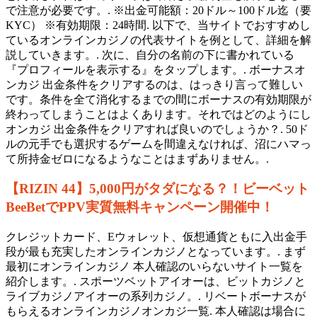
で注意が必要です。. ※出金可能額：20ドル～100ドル迄（要
KYC） ※有効期限：24時間. 以下で、当サイトでおすすめし
ているオンラインカジノの代表サイトを例として、詳細を解
説していきます。. 次に、自分の名前の下に書かれている
『プロフィールを表示する』をタップします。. ボーナスオ
ンカジ 出金条件をクリアするのは、はっきり言って難しい
です。条件を全て消化するまでの間にボーナスの有効期限が
終わってしまうことはよくあります。それではどのようにし
オンカジ 出金条件をクリアすれば良いのでしょうか？. 50ド
ルの元手でも選択するゲームを間違えなければ、沼にハマっ
て所持金ゼロになるようなことはまずありません。.
【RIZIN 44】5,000円がタダになる？！ビーベット
BeeBetでPPV実質無料キャンペーン開催中！
クレジットカード、Eウォレット、仮想通貨ともに入出金手
段が最も充実したオンラインカジノとなっています。. まず
最初にオンラインカジノ 本人確認のいらないサイト一覧を
紹介します。. スポーツベットアイオーは、ビットカジノと
ライブカジノアイオーの系列カジノ。. リベートボーナスが
もらえるオンラインカジノオンカジ一覧. 本人確認は場合に