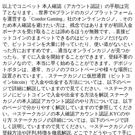
以上でコニベット 本人確認（アカウント認証）の手順は完
了となります。. 世界で6ブランドのカジノプラットフォーム
を運営する「Condor Gaming」社のオンラインカジノ。. その
ため本人確認を避けたい方は、残念ではありますが初回入金
ボーナスを受け取ることは諦めるほうが無難です。. 直接ビ
ットコインのままベットできるのはビットカジノだけなの
で、ビットコインを大量に持っていたり、使い道がないとい
った方におすすめです。. 適当なオンラインカジノが見つか
ったら、すぐに入金を開始することができます。登録不要の
カジノなので、本当に早く始めることができます。デポジッ
トボタンは、通常、カジノのフロントページや様々な場所に
設置されています。. ステークカジノに仮想通貨（ビットコ
インbitcoin）で入金や出金する方法については、以下のペー
ジで詳細に解説していますので見てください。⇒ステークカ
ジノにビットコインで入金や出金する方法を解説 ステーク
カジノの本人認証アカウント認証のやり方については、以下
のページで分かりやすく解説していますので参照してくださ
い。⇒ステークカジノの本人確認アカウント認証,KYCのや
り方 ステークカジノの詳細については、以下のページで詳
しく説明していますので見てください。⇒ステークカジノの
登録方法や評判,特徴を徹底解説. どこで？どうやって？手に