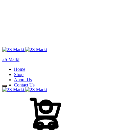
2S Markt
Home
Shop
About Us
Contact Us