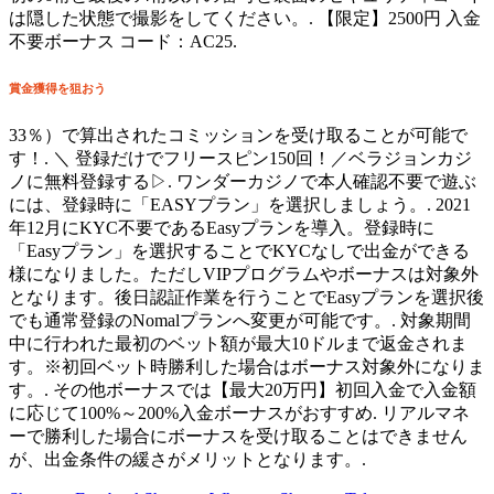
は隠した状態で撮影をしてください。. 【限定】2500円 入金
不要ボーナス コード：AC25.
賞金獲得を狙おう
33％）で算出されたコミッションを受け取ることが可能で
す！. ＼ 登録だけでフリースピン150回！／ベラジョンカジ
ノに無料登録する▷. ワンダーカジノで本人確認不要で遊ぶ
には、登録時に「EASYプラン」を選択しましょう。. 2021
年12月にKYC不要であるEasyプランを導入。登録時に
「Easyプラン」を選択することでKYCなしで出金ができる
様になりました。ただしVIPプログラムやボーナスは対象外
となります。後日認証作業を行うことでEasyプランを選択後
でも通常登録のNomalプランへ変更が可能です。. 対象期間
中に行われた最初のベット額が最大10ドルまで返金されま
す。※初回ベット時勝利した場合はボーナス対象外になりま
す。. その他ボーナスでは【最大20万円】初回入金で入金額
に応じて100%～200%入金ボーナスがおすすめ. リアルマネ
ーで勝利した場合にボーナスを受け取ることはできません
が、出金条件の緩さがメリットとなります。.