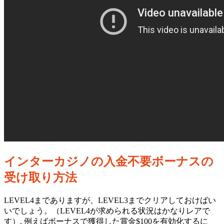
0
Share
インターカジノの入金不要ボーナスの
No
受け取り方法
Comments
on
LEVEL4までありますが、LEVEL3までクリアしておけばい
本
いでしょう。（LEVEL4が求められる状況はかなりレアで
人
す）. 例えばボーナスで獲得した賞金$100を有効化するに
確