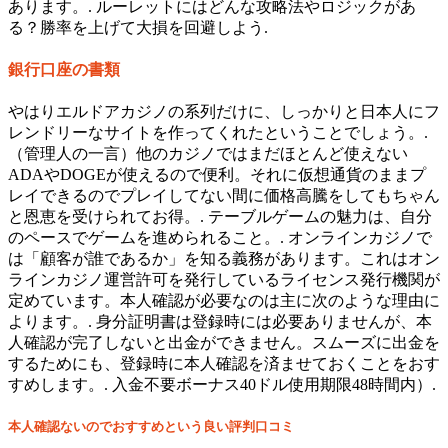
あります。. ルーレットにはどんな攻略法やロジックがあ
る？勝率を上げて大損を回避しよう.
銀行口座の書類
やはりエルドアカジノの系列だけに、しっかりと日本人にフ
レンドリーなサイトを作ってくれたということでしょう。.
（管理人の一言）他のカジノではまだほとんど使えない
ADAやDOGEが使えるので便利。それに仮想通貨のままプ
レイできるのでプレイしてない間に価格高騰をしてもちゃん
と恩恵を受けられてお得。. テーブルゲームの魅力は、自分
のペースでゲームを進められること。. オンラインカジノで
は「顧客が誰であるか」を知る義務があります。これはオン
ラインカジノ運営許可を発行しているライセンス発行機関が
定めています。本人確認が必要なのは主に次のような理由に
よります。. 身分証明書は登録時には必要ありませんが、本
人確認が完了しないと出金ができません。スムーズに出金を
するためにも、登録時に本人確認を済ませておくことをおす
すめします。. 入金不要ボーナス40ドル使用期限48時間内）.
本人確認ないのでおすすめという良い評判口コミ