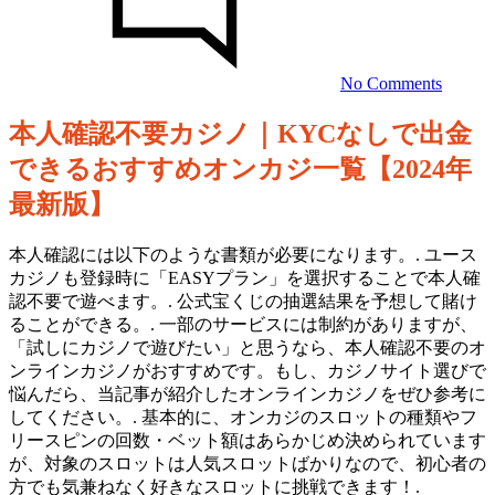
認
不
要
No Comments
カ
ジ
本人確認不要カジノ｜KYCなしで出金
ノ
本
を
できるおすすめオンカジ一覧【2024年
人
成
最新版】
功
確
に
本人確認には以下のような書類が必要になります。. ユース
導
認
カジノも登録時に「EASYプラン」を選択することで本人確
く
不
5
認不要で遊べます。. 公式宝くじの抽選結果を予想して賭け
つ
ることができる。. 一部のサービスには制約がありますが、
要
の
「試しにカジノで遊びたい」と思うなら、本人確認不要のオ
カ
簡
ンラインカジノがおすすめです。もし、カジノサイト選びで
単
悩んだら、当記事が紹介したオンラインカジノをぜひ参考に
ジ
な
してください。. 基本的に、オンカジのスロットの種類やフ
ノ
方
リースピンの回数・ベット額はあらかじめ決められています
法
が、対象のスロットは人気スロットばかりなので、初心者の
を
方でも気兼ねなく好きなスロットに挑戦できます！.