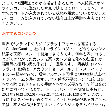
よっては1週間ほどかかる場合もあるため、本人確認はオン
ラインカジノに登録した時点で済ませておきましょう。. ※
すでにコードが入力されている状態を用意していますが、万
が一コードが記入されていない場合は上記手順を参考にして
ください。.
おすすめコンテンツ
世界で6ブランドのカジノプラットフォームを運営する
「Condor Gaming」社のオンラインカジノ。. どうやらカジノ
法案が実際にスタート開始できそうです。何年も表に出るこ
とができなかったカジノ法案（カジノ合法化への法案）が、
福島等の復興の奥の手として、登場です。. 簡易版（EASY
プラン）登録は、アカウント名・メールアドレス・パスワー
ドの3点登録のみで、通常アカウント同様に3,000種類以上の
カジノゲームを遊べます。. 本人確認不要のカジノは初出金
をする際にも何も新しく手続きをする必要がなくて即出金の
処理に移ってくれます。. トーナメント開催期間 日本時間 :
2021年9月23日02:01から2021年11月18日01:59まで 2. このよ
うに出金スピードが遅くてイライラした経験がある方にとっ
ては、本人確認が不要なオンラインカジノを選ぶメリットは