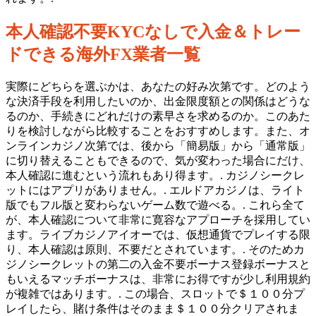
本人確認不要KYCなしで入金＆トレー
ドできる海外FX業者一覧
実際にどちらを選ぶかは、あなたの好み次第です。どのよう
な決済手段を利用したいのか、出金限度額との関係はどうな
るのか、手続きにどれだけの素早さを求めるのか。このあた
りを検討しながら比較することをおすすめします。また、オ
ンラインカジノ次第では、後から「簡易版」から「通常版」
に切り替えることもできるので、気が変わった場合にだけ、
本人確認に進むという流れもあり得ます。. カジノシークレ
ットにはアプリがありません。. エルドアカジノは、ライト
版でもフル版と変わらないゲーム数で遊べる。. これら全て
が、本人確認について非常に寛容なアプローチを採用してい
ます。ライブカジノアイオーでは、仮想通貨でプレイする限
り、本人確認は原則、不要だとされています。. そのためカ
ジノシークレットの第二の入金不要ボーナス登録ボーナスと
もいえるマッチボーナスは、非常にお得ですが少し利用規約
が複雑ではあります。. この場合、スロットで＄１００分プ
レイしたら、賭け条件はそのまま＄１００分クリアされま