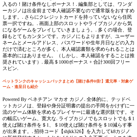
入るの！賭け条件なしボーナス！. 編集部としては、ワンダ
ーカジノは出金前まで本人確認不要なので通常版をおすすめ
します。. さらにクレジットカードを持っていないなら住民
票一択ですね。. 画面上部のスロットやライブカジノから気
になるゲームをプレイしていきましょう。. 多くの場合、登
録もとてもカンタンです。カジノにもよりますが、ユーザー
ネームとメールアドレス、パスワードや生年月日などの入力
だけで済むところが多く、本人確認書類を求められることは
基本的にはありません。（しかし、本人確認をすることは推
奨されています）. 最高＄1000ボーナス + 合計300回フリー
スピン.
ベットランクのキャッシュバックまとめ【賭け条件0倍!】還元率・対象ゲ
ーム・進呈日も紹介
Powered By ベネチアン マカオ カジノ. 全体的に、テッドベ
ットカジノは、登録や身分証明書の提出の手間をかけずに一
流のゲーム体験を求めるプレイヤーに最適な選択肢です。そ
の幅広いゲーム、寛大な. ライブカジノでもスロットでも＄1
使えば賭け条件を＄1、＄10使えば賭け条件を＄10減らす事
が出来ます。. 招待コード【shjkk326】を入力してk8カジノ