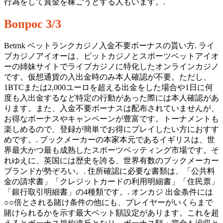
行為をして賞金を稼ごうとする人もいます。.
Вопрос 3/3
Betrnk ベットランクカジノ入金不要ボーナスの貰い方. ライ
ブカジノアイオーは、ビットカジノとスポーツベットアイオ
ーの姉妹サイトでライブカジノに特化したオンラインカジノ
です。仮想通貨の入出金時のみ本人確認が不要。ただし、
1BTCまたは2,000ユーロを超える出金をした場合や1日に何
度も入出金するなど特定の行動があった際には本人確認があ
ります。また、入金不要ボーナスは配布されていませんが、
お得なボーナスやキャンペーンが豊富です。トーナメントも
楽しめるので、登録が簡単でお得にプレイしたい方におすす
めです。. ブックメーカーの本家本元であるイギリスは、世
界最大かつ最も成熟したスポーツベッティング市場です。そ
れゆえに、英国には歴史を誇る、世界有数のブックメーカー
ブランドが勢ぞろい。. 住所確認に必要な書類は、「公共料
金の請求書」「クレジットカードの利用明細書」「住民票」
「銀行取引明細書」の4種類です。. オンカジ 出金条件には
○○倍とされる賭け条件の他にも、プレイヤーがいくらまで
賭けられるかを示す最大ベット額設定があります。これを超