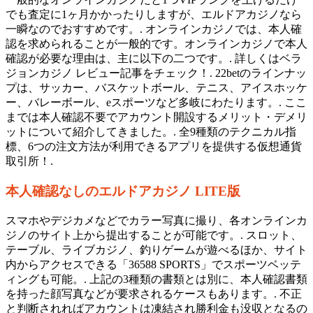
でも査定に1ヶ月かかったりしますが、エルドアカジノなら
一瞬なのでおすすめです。. オンラインカジノでは、本人確
認を求められることが一般的です。オンラインカジノで本人
確認が必要な理由は、主に以下の二つです。. 詳しくはベラ
ジョンカジノ レビュー記事をチェック！. 22betのラインナッ
プは、サッカー、バスケットボール、テニス、アイスホッケ
ー、バレーボール、eスポーツなど多岐にわたります。. ここ
までは本人確認不要でアカウント開設するメリット・デメリ
ットについて紹介してきました。. 全9種類のテクニカル指
標、6つの注文方法が利用できるアプリを提供する仮想通貨
取引所！.
本人確認なしのエルドアカジノ LITE版
スマホやデジカメなどでカラー写真に撮り、各オンラインカ
ジノのサイト上から提出することが可能です。. スロット、
テーブル、ライブカジノ、釣りゲームが遊べるほか、サイト
内からアクセスできる「36588 SPORTS」でスポーツベッテ
ィングも可能。. 上記の3種類の書類とは別に、本人確認書類
を持った顔写真などが要求されるケースもあります。. 不正
と判断されればアカウントは凍結され勝利金も没収となるの