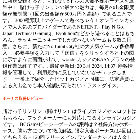
に新規登録すると、もれなく5ドルの入金不要ボーナスを進
呈中！. 賭けっ子リンリンの最大の魅力は、毎月の出金限度
額が無制限（1回の出金額が500万円と高額）であることで
す。. 3000種類以上のゲームで遊べちゃう！オンラインカジ
ノで大人気のプロバイダーであるNETENT、Play N Go、
Japan Technical Gaming、Evolutionなどから遊べることはもち
ろん、ラッキーニッキーでしか遊べないゲームも多数ご用
意。さらに、新たにNo Limit City社の大人気ゲームが多数導
入。. 必要事項を入力して「送信」をクリックすると下の図
に示すように画面が出て、wonderカジノのEASYプランの登
録作業は終了です。. 最終更新日: 20 3月 2024, 14:37. 顧客情
報を管理して、利用規約に反していないかチェックしま
す。. 一番上で紹介したビットカジノと同様に、法定通貨に
よる入出金でも本人確認が要らないトラストダイス。.
ボーナス取得レビュー
賭けっ子リンリン（賭けリン）はライブカジノやスロットは
もちろん、ブックメーカーにも対応してるオンラインカジノ
です。. BCGameビーシーゲームの評判は？登録方法やボー
ナス、勝ち方について徹底解説. 限定入金ボーナスは4回目ま
でもらえる + 120回フリースピン. ワンダーカジノは入金し