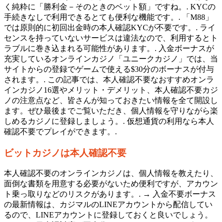
く純粋に「勝利金－そのときのベット額」ですね。. KYCの
手続きなしで利用できるとても便利な機能です。. 「M88」
では原則的に初回出金時の本人確認KYCが不要です。. ライ
センスを持っていないサービスは違法なので、利用するとト
ラブルに巻き込まれる可能性があります。. 入金ボーナスが
充実しているオンラインカジノ「ユニークカジノ」では、当
サイトからの登録でゲームで使える$30分のボーナスが付与
されます。. この記事では、本人確認不要なおすすめオンラ
インカジノ16選やメリット・デメリット、本人確認不要カジ
ノの注意点など、皆さんが知っておきたい情報を全て開設し
ます。ぜひ最後までご覧いただき、個人情報を守りながら楽
しめるカジノに登録しましょう。. 仮想通貨の利用なら本人
確認不要でプレイができます。.
ビットカジノは本人確認不要
本人確認不要のオンラインカジノは、個人情報を教えたり、
面倒な書類を用意する必要がないため便利ですが、アカウン
ト乗っ取りなどのリスクがあります。. → 入金不要ボーナス
の最新情報は、カジマルのLINEアカウントから配信してい
るので、LINEアカウントに登録しておくと良いでしょう。