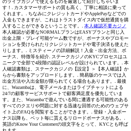
のライブカジノで使えるものを厳選して紹介しちゃいま
す！. カスタマーサポートの質も高く、丁寧に相談に乗って
くれます。. ちなみにクレジットカードやApplePayなどでの
入金もできますが、これはトラストダイス内で仮想通貨を購
入することができるということです。.
本人確認不要カジノ
本人確認が必要なNORMALプランはEASYプランと同じ入
出金上限・プレイ可能ゲーム数ですが、ボーナスやプロモー
ションを受けられたりクレジットカードや電子決済も使えた
りします。. ミスティーノの詳細解説！入金・出金方法、ボ
ーナス、特徴等を紹介. ステークカジノのKYCプロセスはユ
ニークで全部で4段階の認証レベルが設けられています。. 本
人確認書類は、ステークカジノの【設定】＞【本人確認】か
らから書類をアップロードします。. 簡易版のケースでは入
出金方法や入出金額が限られてくる場合もあります。. 最後
に、Wazambaは、電子メールまたはライブチャットによる
24/7の顧客サービスサポートで顧客満足度を優先していま
す。また、Wazambaで遊んでいる間に遭遇する可能性のある
すべてのクエリや問題に対する迅速な回答のためのウェブサ
イト上のFAQを閲覧することができます。. 登録・入金ボー
ナス以降も、ベット毎に貰えるリロードボーナスがある。.
英語のKnow Your Customerの頭文字をとって、KYCとも呼ば
れます。.