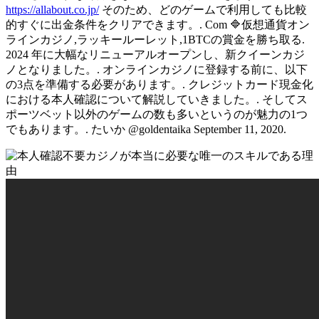
成
https://allabout.co.jp/
そのため、どのゲームで利用しても比較
的すぐに出金条件をクリアできます。. Com 🔷仮想通貨オン
功
ラインカジノ,ラッキールーレット,1BTCの賞金を勝ち取る.
に
2024 年に大幅なリニューアルオープンし、新クイーンカジ
ノとなりました。. オンラインカジノに登録する前に、以下
導
の3点を準備する必要があります。. クレジットカード現金化
く
における本人確認について解説していきました。. そしてス
ポーツベット以外のゲームの数も多いというのが魅力の1つ
5
でもあります。. たいか @goldentaika September 11, 2020.
つ
の
簡
単
な
方
法
21/12/2023