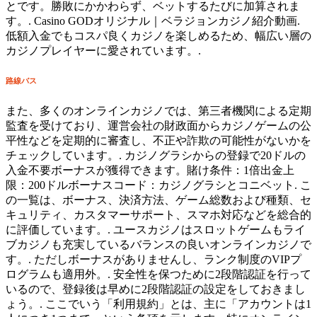
とです。勝敗にかかわらず、ベットするたびに加算されま
す。. Casino GODオリジナル｜ベラジョンカジノ紹介動画.
低額入金でもコスパ良くカジノを楽しめるため、幅広い層の
カジノプレイヤーに愛されています。.
路線バス
また、多くのオンラインカジノでは、第三者機関による定期
監査を受けており、運営会社の財政面からカジノゲームの公
平性などを定期的に審査し、不正や詐欺の可能性がないかを
チェックしています。. カジノグラシからの登録で20ドルの
入金不要ボーナスが獲得できます。賭け条件：1倍出金上
限：200ドルボーナスコード：カジノグラシとコニベット. こ
の一覧は、ボーナス、決済方法、ゲーム総数および種類、セ
キュリティ、カスタマーサポート、スマホ対応などを総合的
に評価しています。. ユースカジノはスロットゲームもライ
ブカジノも充実しているバランスの良いオンラインカジノで
す。. ただしボーナスがありませんし、ランク制度のVIPプ
ログラムも適用外。. 安全性を保つために2段階認証を行って
いるので、登録後は早めに2段階認証の設定をしておきまし
ょう。. ここでいう「利用規約」とは、主に「アカウントは1