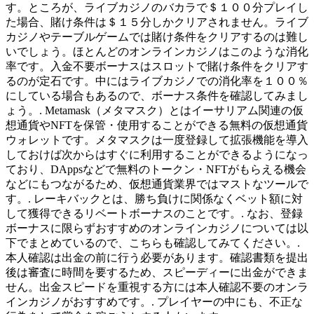
す。ところが、ライブカジノのバカラで＄１００分プレイし
た場合、賭け条件は＄１５分しかクリアされません。ライブ
カジノやテーブルゲームでは賭け条件をクリアするのは難し
いでしょう。ほとんどのオンラインカジノはこのような消化
率です。入金不要ボーナスはスロットで賭け条件をクリアす
るのが定石です。中にはライブカジノでの消化率を１００％
にしている場合もあるので、ボーナス条件を確認してみまし
ょう。. Metamask（メタマスク）とはイーサリアム関連の仮
想通貨やNFTを保管・使用することができる無料の仮想通貨
ウォレットです。メタマスクは一度登録して拡張機能を導入
しておけば次からはすぐに利用することができるようになっ
ており、DAppsなどで無料のトークン・NFTがもらえる機会
などにもつながるため、仮想通貨業界ではマストなツールで
す。. レーキバックとは、勝ち負けに関係なくベット額に対
して獲得できるリベートボーナスのことです。. なお、登録
ボーナスに限らずおすすめのオンラインカジノについては以
下でまとめているので、こちらも確認してみてください。.
本人確認は出金の前に行う必要があります。確認書類を提出
後は審査に時間を要するため、スピーディーに出金ができま
せん。出金スピードを重視する方には本人確認不要のオンラ
インカジノがおすすめです。. プレイヤーの中にも、不正な