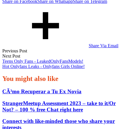
Share on Facebook
Share on Whatsapp
Share on Telegram
Share Via Email
Post
Previous Post
Next Post
navigation
Teens Only Fans - LeakedOnlyFansModels!
Hot Onlyfans Leaks - Onlyfans Girls Online!
You might also like
CÃ³mo Recuperar a Tu Ex Novia
StrangerMeetup Assessment 2023 – take to it/Or
Not? – 100 % free Chat right here
Connect with like-minded those who share your
interests