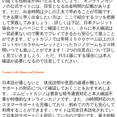
の面でも信頼度が高いと言えるでしょう。. オンラインカジ
ノの公式サイトには、目安となる出金時間の記載がありま
す。ただ、出金時間は少しの工夫で早めることが可能です。
できる限り早く出金したい方は、ここで紹介するコツを把握
して実践してみましょう。. 詳しくは下記、日本クレジット
協会ホームページにてご確認ください。. さらに本人確認は
一切必要ないので匿名でプレイできるから安心して遊ぶこと
ができます。ビットカジノでは常時２０００ゲーム以上のス
ロットやバカラやルーレットといったカジノゲームも２４時
間いつでも遊ぶことができます！. 2つの注意点について詳し
く見ていきましょう。. ただ、FULL版にする場合には本人
確認が必要になるので注意してください。.
Connect with Simon and Schuster
日本語が通じないと、状況説明や意思の疎通が難しいため、
サポートの対応について確認しておくことをおすすめしま
す。. エムビットカジノは豊富な暗号通貨対応と本人確認不
要が特徴的なオンラインカジノです。また、24時間対応のカ
スタマーサポートも完備しており、初めての方でも安心して
利用することができます。. サイトは完全日本語化されてい
て日本語サポートにも対応しているので安心です。最大総額