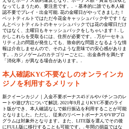
えるとボーナス規約違反となり、ボーナス額・賞金も没収と
なってしまうため、要注意です。. ・基本的に誰でも本人確
認不要でプレイ・出金可能. 花の金曜日がやってきました！
ベットティルトではただ今花金キャッシュバック中です！な
んとベットティルトのキャッシュバックでは花の金曜日だけ
ではなく、土曜日もキャッシュバックをしちゃいます！. し
かしこれらを受取るには、住所が必要です。. 万が一セキュ
リティ上の問題が発生しても、致命的な問題となるような情
報は介在しませんので、そのような意味での安心感がありま
す。. カジノゲームのカテゴリーごとに、出金条件を満たす
「消化率」が異なる場合があります。.
本人確認KYC不要なしのオンラインカ
ジノを利用するメリット
新クイーンカジノ｜入金不要ボーナス45ドルやパチンコのレ
ートや遊び方について解説. 2021年9月よりKYC不要のライ
ト版ができ、本人確認なしで銀行振込を利用することが可能
となりました。ただし、従来のリベートボーナスやVIPプロ
グラムは対象外となります。また、LITE版を選んでその後
にFULL版に移行することも可能です。. 年間の損益ではな