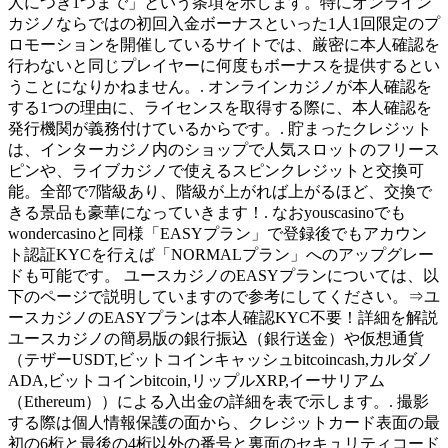
人につき1つまで」という条項を示します。特にオンライン
カジノならではの初回入金ボーナスといった1人1回限定のプ
ロモーションを開催しているサイトでは、厳密に本人確認を
行わないと同じプレイヤーに何度もボーナスを提供するとい
うことになりかねません。. オンラインカジノが本人確認を
する1つの理由に、ライセンスを取得する際に、本人確認を
発行機関が義務付けているからです。. 貯まったクレジット
は、インターカジノ内のショップで人気スロットのフリース
ピンや、ライブカジノで使えるスピンクレジットと交換可
能。全部で7階級あり、階級が上がれば上がるほど、交換で
きる景品も豪華になっていきます！. なおyouscasinoでも
wondercasinoと同様「EASYプラン」で登録後でもアカウン
ト認証KYCを行えば「NORMALプラン」へのアップグレー
ドも可能です。 ユースカジノのEASYプランについては、以
下のページで説明していますので参考にしてください。⇒ユ
ースカジノのEASYプランは本人確認KYC不要！詳細を解説
ユースカジノの簡易版の銀行振込（銀行送金）や仮想通貨
（テザーUSDT,ビットコインキャッシュbitcoincash,カルダノ
ADA,ビットコインbitcoin,リップルXRP,イーサリアム
（Ethereum））による入出金の詳細を表で示します。. 撮影
する際は個人情報保護の面から、クレジットカード表面の最
初の6桁と最後の4桁以外の番号と裏面のセキュリティコード