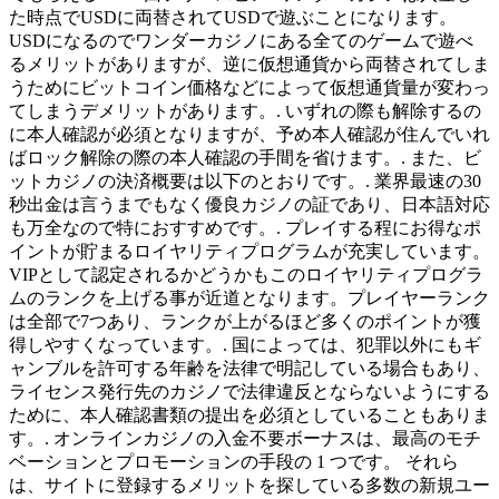
た時点でUSDに両替されてUSDで遊ぶことになります。
USDになるのでワンダーカジノにある全てのゲームで遊べ
るメリットがありますが、逆に仮想通貨から両替されてしま
うためにビットコイン価格などによって仮想通貨量が変わっ
てしまうデメリットがあります。. いずれの際も解除するの
に本人確認が必須となりますが、予め本人確認が住んでいれ
ばロック解除の際の本人確認の手間を省けます。. また、ビ
ットカジノの決済概要は以下のとおりです。. 業界最速の30
秒出金は言うまでもなく優良カジノの証であり、日本語対応
も万全なので特におすすめです。. プレイする程にお得なポ
イントが貯まるロイヤリティプログラムが充実しています。
VIPとして認定されるかどうかもこのロイヤリティプログラ
ムのランクを上げる事が近道となります。プレイヤーランク
は全部で7つあり、ランクが上がるほど多くのポイントが獲
得しやすくなっています。. 国によっては、犯罪以外にもギ
ャンブルを許可する年齢を法律で明記している場合もあり、
ライセンス発行先のカジノで法律違反とならないようにする
ために、本人確認書類の提出を必須としていることもありま
す。. オンラインカジノの入金不要ボーナスは、最高のモチ
ベーションとプロモーションの手段の 1 つです。 それら
は、サイトに登録するメリットを探している多数の新規ユー