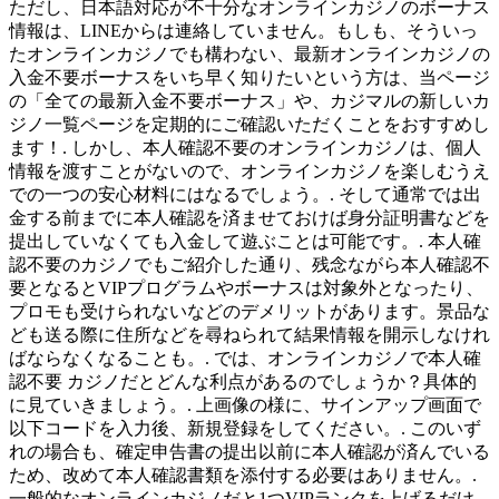
ただし、日本語対応が不十分なオンラインカジノのボーナス
情報は、LINEからは連絡していません。もしも、そういっ
たオンラインカジノでも構わない、最新オンラインカジノの
入金不要ボーナスをいち早く知りたいという方は、当ページ
の「全ての最新入金不要ボーナス」や、カジマルの新しいカ
ジノ一覧ページを定期的にご確認いただくことをおすすめし
ます！. しかし、本人確認不要のオンラインカジノは、個人
情報を渡すことがないので、オンラインカジノを楽しむうえ
での一つの安心材料にはなるでしょう。. そして通常では出
金する前までに本人確認を済ませておけば身分証明書などを
提出していなくても入金して遊ぶことは可能です。. 本人確
認不要のカジノでもご紹介した通り、残念ながら本人確認不
要となるとVIPプログラムやボーナスは対象外となったり、
プロモも受けられないなどのデメリットがあります。景品な
ども送る際に住所などを尋ねられて結果情報を開示しなけれ
ばならなくなることも。. では、オンラインカジノで本人確
認不要 カジノだとどんな利点があるのでしょうか？具体的
に見ていきましょう。. 上画像の様に、サインアップ画面で
以下コードを入力後、新規登録をしてください。. このいず
れの場合も、確定申告書の提出以前に本人確認が済んでいる
ため、改めて本人確認書類を添付する必要はありません。.
一般的なオンラインカジノだと1つVIPランクを上げるだけ