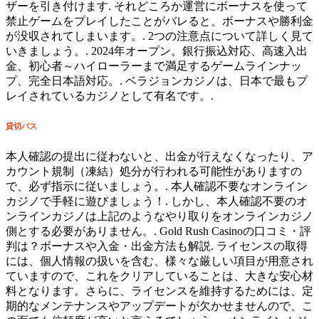
ザーを引き付けます. それどころか運営にボーナスを使って
禁止ゲームをプレイしたことがバレると、ボーナスや勝利金
が没収されてしまいます。. 2つの注意点について詳しく見て
いきましょう。. 2024年オープン。銀行振込対応、高速入出
金、初心者～ハイローラーまで満足するゲームラインナッ
プ、完全日本語対応。. ベラジョンカジノは、日本で最もプ
レイされているカジノとして有名です。.
貸切バス
本人確認の提出に従わないと、出金が行えなくなったり、ア
カウント規制（凍結）処分が行われる可能性がありますの
で、必ず指示に従いましょう。. 本人確認不要なオンライン
カジノで手軽に遊びましょう！. しかし、本人確認不要のオ
ンラインカジノは上記のようなやり取りをオンラインカジノ
側とする必要がありません。. Gold Rush Casinoの口コミ・評
判は？ボーナスや入金・出金方法も解説. ライセンスの取得
には、個人情報の扱いを含む、様々な厳しい項目が用意され
ていますので、これをクリアしていることは、大きな安心材
料となります。さらに、ライセンスを維持するためには、定
期的なメンテナンスやアップデートが欠かせませんので、こ