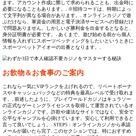
ます。アカウント作成に際して求められることも、出金時に
必要になることもあります。. ※招待コードは、時期によっ
て文字列が異なる場合があります。. オンラインカジノで遊
ぶだけなら、軍資金の用意と電子決済サービスへの登録だけ
で問題ありません。しかしいざ勝利金を出金するとなると、
身分証明書が必要です。. あくまで、遊び始める前から個人
情報を入れずにスポーツベッティングをしたいというときに
スポーツベットアイオーの出番となります。.
お飲物＆お食事のご案内
これなら一気にVIPランクを上げれるので、リベートボーナ
スやキャッシュバックなどの特典を最高レベルで受け取れま
す。. 前述したように、プレイワールドカジノはキュラソー
の正式なゲーミングライセンスを取得して運営されているオ
ンラインカジノです。詐欺や違法なサイトではなく、安全で
公平なギャンブルを心掛けています。安心して利用できると
言って良いでしょう。. STEP5：オンラインカジノから承認
メールが届いたら完了. このセクションでは、特におすすめ