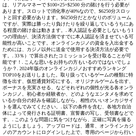
は、リアルマネーで $100×25=$2500 分の賭けを行う必要が
認
あります。スロットで消化率が40%なので、$6250分スロッ
不
トと回す必要があります。$6250分だとかなりのボリューム
要
ですが、実際は勝ったり負けたりを繰り返しているうちにあ
カ
る程度の賭け金は動きます。. 本人認証を必要としないもう1
ジ
つの理由が、決済方法側ですでに本人認証を済ませている可
ノ
能性が高いことです。オンラインカジノの資金を入出金する
を
ためには、カジノ以外に送金で使用する決済方法が必要で
成
す。. 33％）で算出されたコミッションを受け取ることが可
功
能です！. こんな思いをお持ちの方もいるのではないでしょ
に
うか？. 2024年版のオンラインカジノおすすめランキング
導
TOP10をお送りしました。取り扱っているゲームの種類に特
く
徴を出す、仮想通貨対応にする、オリジナルゲームを出す、
5
ボーナスを充実させる、などそれぞれの個性が光る各オンラ
つ
ンカジノ。初心者か経験者か、どのようなエンタメを求めて
の
いるか自分の好みを確認しながら、相性のいいオンカジサイ
簡
トを選んでみてください。. 以下の条件を含む、各地方自治
単
体によって発行される証明書、宣誓書の写し、受領書などで
な
す。. このような問題に気をつけながら、正確に写真を撮る
方
ようにしましょう。アップロードは、通常、オンラインカジ
法
ノのアカウントにログインした上で、専用のページから行い