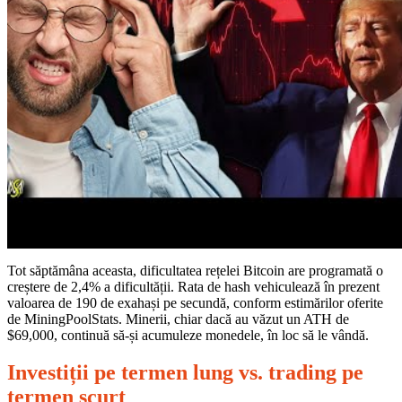
0
Share
Tot săptămâna aceasta, dificultatea rețelei Bitcoin are programată o
creștere de 2,4% a dificultății. Rata de hash vehiculează în prezent
valoarea de 190 de exahași pe secundă, conform estimărilor oferite
de MiningPoolStats. Minerii, chiar dacă au văzut un ATH de
No
$69,000, continuă să-și acumuleze monedele, în loc să le vândă.
Comments
on
Investiții pe termen lung vs. trading pe
Analiza
pieței:
termen scurt
Când