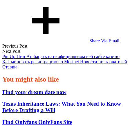
Share Via Email
Post
Previous Post
Next Post
navigation
Pin Up Пин Ап бацать нате официальном веб сайте казино
Как миновать регистрацию во Mostbet Новости пользователей
Ставки
You might also like
Find your dream date now
Texas Inheritance Laws: What You Need to Know
Before Drafting a Will
Find Onlyfans OnlyFans Site