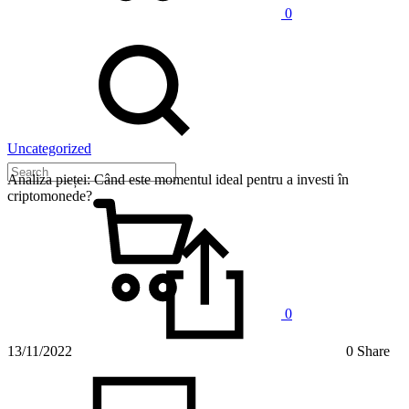
0
Uncategorized
Analiza pieței: Când este momentul ideal pentru a investi în
criptomonede?
0
13/11/2022
0 Share
on
Analiza
pieței: