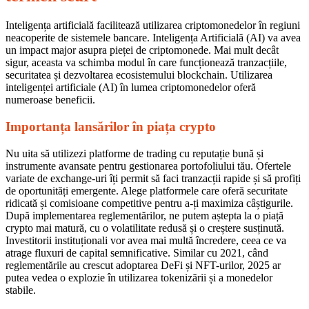
este
momentul
Inteligența artificială facilitează utilizarea criptomonedelor în regiuni
ideal
neacoperite de sistemele bancare. Inteligența Artificială (AI) va avea
pentru
un impact major asupra pieței de criptomonede. Mai mult decât
a
sigur, aceasta va schimba modul în care funcționează tranzacțiile,
investi
securitatea și dezvoltarea ecosistemului blockchain. Utilizarea
în
inteligenței artificiale (AI) în lumea criptomonedelor oferă
criptomonede?
numeroase beneficii.
Importanța lansărilor în piața crypto
Nu uita să utilizezi platforme de trading cu reputație bună și
instrumente avansate pentru gestionarea portofoliului tău. Ofertele
variate de exchange-uri îți permit să faci tranzacții rapide și să profiți
de oportunități emergente. Alege platformele care oferă securitate
ridicată și comisioane competitive pentru a-ți maximiza câștigurile.
După implementarea reglementărilor, ne putem aștepta la o piață
crypto mai matură, cu o volatilitate redusă și o creștere susținută.
Investitorii instituționali vor avea mai multă încredere, ceea ce va
atrage fluxuri de capital semnificative. Similar cu 2021, când
reglementările au crescut adoptarea DeFi și NFT-urilor, 2025 ar
putea vedea o explozie în utilizarea tokenizării și a monedelor
stabile.