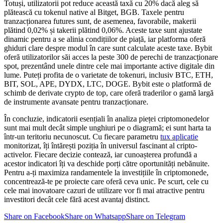
Totuși, utilizatorii pot reduce această taxă cu 20% dacă aleg să
plătească cu tokenul native al Bitget, BGB. Taxele pentru
tranzacționarea futures sunt, de asemenea, favorabile, makerii
plătind 0,02% și takerii plătind 0,06%. Aceste taxe sunt ajustate
dinamic pentru a se alinia condițiilor de piață, iar platforma oferă
ghiduri clare despre modul în care sunt calculate aceste taxe. Bybit
oferă utilizatorilor săi acces la peste 300 de perechi de tranzacționare
spot, prezentând unele dintre cele mai importante active digitale din
lume. Puteți profita de o varietate de tokenuri, inclusiv BTC, ETH,
BIT, SOL, APE, DYDX, LTC, DOGE. Bybit este o platformă de
schimb de derivate crypto de top, care oferă traderilor o gamă largă
de instrumente avansate pentru tranzacționare.
În concluzie, indicatorii esențiali în analiza pieței criptomonedelor
sunt mai mult decât simple unghiuri pe o diagramă; ei sunt harta ta
într-un teritoriu necunoscut. Cu fiecare parametru
tux aplicatie
monitorizat, îți întărești poziția în universul fascinant al cripto-
activelor. Fiecare decizie contează, iar cunoașterea profundă a
acestor indicatori îți va deschide porți către oportunități nebănuite.
Pentru a-ți maximiza randamentele la investițiile în criptomonede,
concentrează-te pe proiecte care oferă ceva unic. Pe scurt, cele cu
cele mai inovatoare cazuri de utilizare vor fi mai atractive pentru
investitori decât cele fără acest avantaj distinct.
Share on Facebook
Share on Whatsapp
Share on Telegram