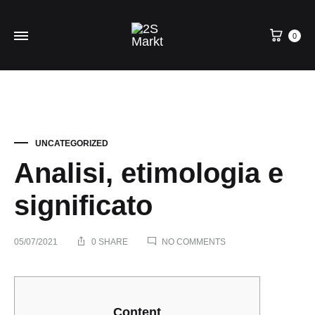
0
UNCATEGORIZED
Analisi, etimologia e
significato
ON
05/07/2021
0 SHARE
NO COMMENTS
ANALISI,
ETIMOLOGIA
E
Analisi,
SIGNIFICATO
Content