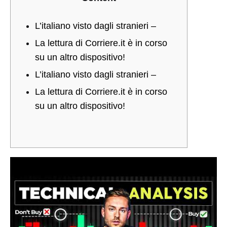
etimologia
e
L’italiano visto dagli stranieri –
La lettura di Corriere.it è in corso
significato
su un altro dispositivo!
L’italiano visto dagli stranieri –
05/07/2021
La lettura di Corriere.it è in corso
0
su un altro dispositivo!
SHARE
NO
COMMENTS
ON
ANALISI,
ETIMOLOGIA
E
SIGNIFICATO