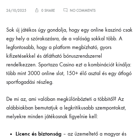
ON
26/10/2025
0 SHARE
NO COMMENTS
A
SPORTAZA
A
CASINO
Sok új játékos úgy gondolja, hogy egy online kaszinó csak
SIKERTÖRTÉNETEI:
egy hely a szórakozásra, de a valóság sokkal több. A
HOGYAN
Sportaza
VÁLHAT
legfontosabb, hogy a platform megbízható, gyors
A
kifizetésekkel és átlátható bónuszrendszerrel
JÁTÉKOD
Casino
NYEREMÉNYES
rendelkezzen. Sportaza Casino ezt a kombinációt kínálja:
KALANDDÁ?
sikertörténetei:
több mint 3000 online slot, 150+ élő asztal és egy átfogó
sportfogadási részleg.
hogyan
De mi az, ami valóban megkülönbözteti a többitől? Az
válhat
alábbiakban bemutatjuk a legkritikusabb szempontokat,
a
melyekre minden játékosnak figyelnie kell:
játékod
Licenc és biztonság
– az üzemeltető a magyar és