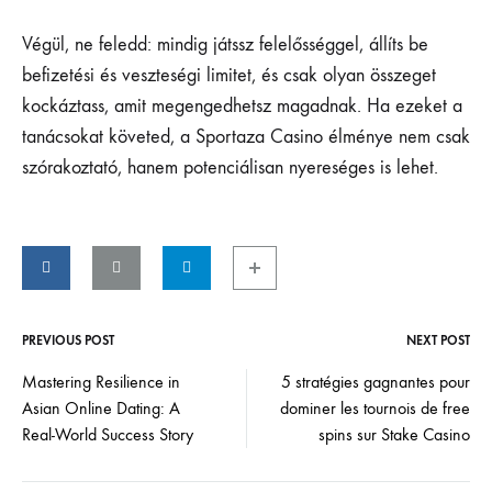
Végül, ne feledd: mindig játssz felelősséggel, állíts be
befizetési és veszteségi limitet, és csak olyan összeget
kockáztass, amit megengedhetsz magadnak. Ha ezeket a
tanácsokat követed, a Sportaza Casino élménye nem csak
szórakoztató, hanem potenciálisan nyereséges is lehet.
PREVIOUS POST
NEXT POST
Post
Mastering Resilience in
5 stratégies gagnantes pour
Asian Online Dating: A
dominer les tournois de free
navigation
Real‑World Success Story
spins sur Stake Casino