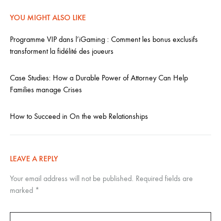
YOU MIGHT ALSO LIKE
Programme VIP dans l’iGaming : Comment les bonus exclusifs
transforment la fidélité des joueurs
Case Studies: How a Durable Power of Attorney Can Help
Families manage Crises
How to Succeed in On the web Relationships
LEAVE A REPLY
Your email address will not be published.
Required fields are
marked
*