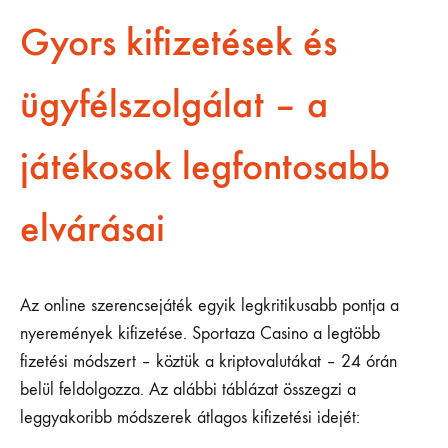
Gyors kifizetések és
ügyfélszolgálat – a
játékosok legfontosabb
elvárásai
Az online szerencsejáték egyik legkritikusabb pontja a
nyeremények kifizetése. Sportaza Casino a legtöbb
fizetési módszert – köztük a kriptovalutákat – 24 órán
belül feldolgozza. Az alábbi táblázat összegzi a
leggyakoribb módszerek átlagos kifizetési idejét: