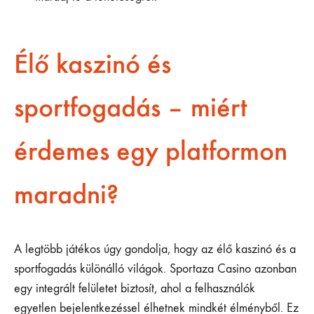
Élő kaszinó és
sportfogadás – miért
érdemes egy platformon
maradni?
A legtöbb játékos úgy gondolja, hogy az élő kaszinó és a
sportfogadás különálló világok. Sportaza Casino azonban
egy integrált felületet biztosít, ahol a felhasználók
egyetlen bejelentkezéssel élhetnek mindkét élményből. Ez