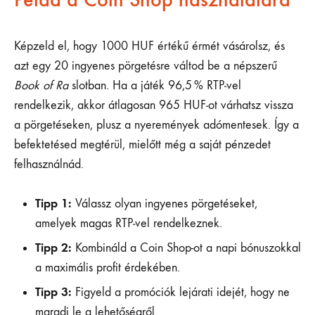
Képzeld el, hogy 1000 HUF értékű érmét vásárolsz, és
azt egy 20 ingyenes pörgetésre váltod be a népszerű
Book of Ra
slotban. Ha a játék 96,5 % RTP‑vel
rendelkezik, akkor átlagosan 965 HUF‑ot várhatsz vissza
a pörgetéseken, plusz a nyeremények adómentesek. Így a
befektetésed megtérül, mielőtt még a saját pénzedet
felhasználnád.
Tipp 1:
Válassz olyan ingyenes pörgetéseket,
amelyek magas RTP‑vel rendelkeznek.
Tipp 2:
Kombináld a Coin Shop-ot a napi bónuszokkal
a maximális profit érdekében.
Tipp 3:
Figyeld a promóciók lejárati idejét, hogy ne
maradj le a lehetőségről.