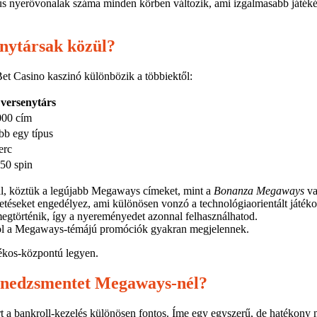
nyerővonalak száma minden körben változik, ami izgalmasabb játékélmén
enytársak közül?
t Casino kaszinó különbözik a többiektől:
 versenytárs
00 cím
bb egy típus
erc
50 spin
nál, köztük a legújabb Megaways címeket, mint a
Bonanza Megaways
va
izetéseket engedélyez, ami különösen vonzó a technológiaorientált játék
megtörténik, így a nyereményedet azonnal felhasználhatod.
ahol a Megaways‑témájú promóciók gyakran megjelennek.
tékos‑központú legyen.
menedzsmentet Megaways‑nél?
a bankroll‑kezelés különösen fontos. Íme egy egyszerű, de hatékony 