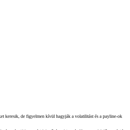
ai
eresik, de figyelmen kívül hagyják a volatilitást és a payline‑ok