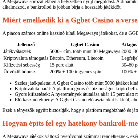
Megaways
A Megaways sorozat ebben a helyzetben nyújt megoldást. A dinamikus 
alkalmazod, a bankrollod is jobban bírja a hosszabb játékidőt.
Forradalom
Mesterfogásai
Miért emelkedik ki a Ggbet Casino a vers
a
Ggbet
A piacon számos online kaszinó kínál Megaways játékokat, de a GGBe
Casino-
Jellemző
Ggbet Casino
Átlagos
ban
Játékválaszték
5000+ cím, több mint 30 Megaways
2000–30
Kriptovaluta támogatás
Bitcoin, Ethereum, Litecoin
Legfelje
12/09/2025
Kifizetési sebesség
15 perc alatt
30–60 p
Üdvözlő bónusz
200% + 100 ingyenes spin
100% + 
Széles játékpaletta: A Ggbet Casino több mint 5000 játékot kí
Kriptovaluta barát: A platform gyors és biztonságos kripto bef
Gyors kifizetések: A nyeremények átutalása akár 15 perc alatt 
Élő kaszinó élmény: A Ggbet Casino élő asztalokat is kínál, 
Ezek a tényezők együtt biztosítják, hogy a platform megbízható és já
0
Hogyan építs fel egy hatékony bankroll‑
Share
A Megaways játékok változó nyerővonal-számmal rendelkeznek, ezért 