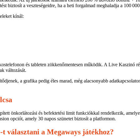
t biztosít a veszteségeidre, ha a heti forgalmad meghaladja a 100 000 
leket kínál:
 okostelefonon és tableten zökkenőmentesen működik. A Live Kaszinó 
k változását.
öltődjenek, a grafika pedig éles marad, még alacsonyabb adatkapcsolato
lcsa
épített önkorlátozási és befektetési limit funkciókkal rendelkezik, amel
usion opciót, amely 30 napos szünetet biztosít a platformon.
-t választani a Megaways játékhoz?