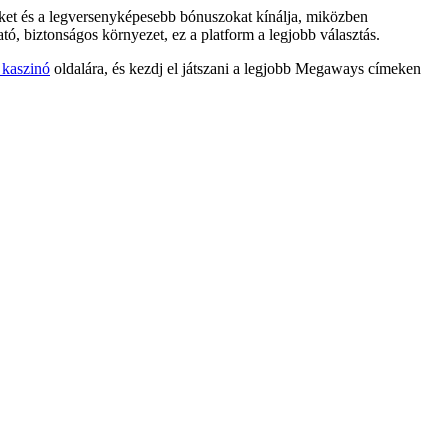
eket és a legversenyképesebb bónuszokat kínálja, miközben
tó, biztonságos környezet, ez a platform a legjobb választás.
kaszinó
oldalára, és kezdj el játszani a legjobb Megaways címeken