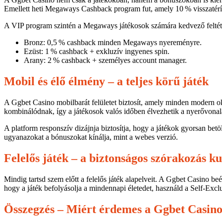
Emellett heti Megaways Cashback program fut, amely 10 % visszatérítés
A VIP program szintén a Megaways játékosok számára kedvező feltéte
Bronz: 0,5 % cashback minden Megaways nyereményre.
Ezüst: 1 % cashback + exkluzív ingyenes spin.
Arany: 2 % cashback + személyes account manager.
Mobil és élő élmény – a teljes körű játék
A Ggbet Casino mobilbarát felületet biztosít, amely minden modern
kombinálódnak, így a játékosok valós időben élvezhetik a nyerővonala
A platform responszív dizájnja biztosítja, hogy a játékok gyorsan bet
ugyanazokat a bónuszokat kínálja, mint a webes verzió.
Felelős játék – a biztonságos szórakozás ku
Mindig tartsd szem előtt a felelős játék alapelveit. A Ggbet Casino be
hogy a játék befolyásolja a mindennapi életedet, használd a Self‑Excl
Összegzés – Miért érdemes a Ggbet Casino