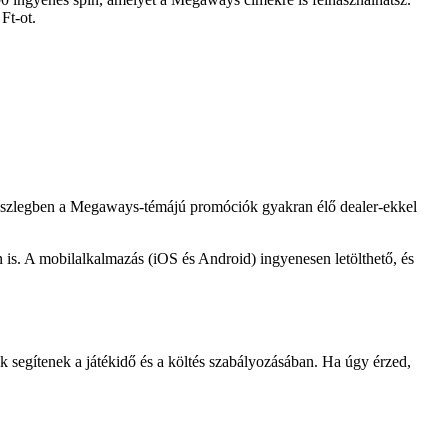
Ft‑ot.
részlegben a Megaways‑témájú promóciók gyakran élő dealer‑ekkel
n is. A mobilalkalmazás (iOS és Android) ingyenesen letölthető, és
yek segítenek a játékidő és a költés szabályozásában. Ha úgy érzed,