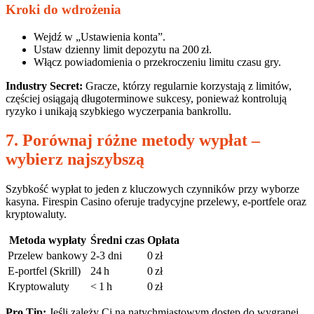
Kroki do wdrożenia
Wejdź w „Ustawienia konta”.
Ustaw dzienny limit depozytu na 200 zł.
Włącz powiadomienia o przekroczeniu limitu czasu gry.
Industry Secret:
Gracze, którzy regularnie korzystają z limitów,
częściej osiągają długoterminowe sukcesy, ponieważ kontrolują
ryzyko i unikają szybkiego wyczerpania bankrollu.
7. Porównaj różne metody wypłat –
wybierz najszybszą
Szybkość wypłat to jeden z kluczowych czynników przy wyborze
kasyna. Firespin Casino oferuje tradycyjne przelewy, e‑portfele oraz
kryptowaluty.
Metoda wypłaty
Średni czas
Opłata
Przelew bankowy
2‑3 dni
0 zł
E‑portfel (Skrill)
24 h
0 zł
Kryptowaluty
< 1 h
0 zł
Pro Tip:
Jeśli zależy Ci na natychmiastowym dostęp do wygranej,