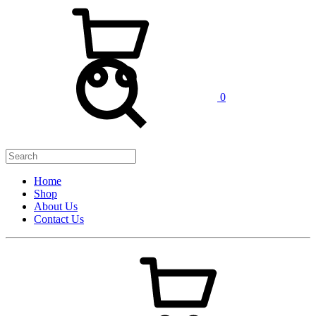
0
Home
Shop
About Us
Contact Us