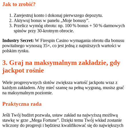
Jak to zrobić?
w
Firespin
Casino
Zarejestruj konto i dokonaj pierwszego depozytu.
Aktywuj bonus w panelu „Moje bonusy”.
Przelicz wymóg obrotu: np. 100 % bonus + 50 % darmowych
spinów przy 30‑krotnym obrocie.
Industry Secret:
W Firespin Casino wymagania obrotu dla bonusu
powitalnego wynoszą 35×, co jest jedną z najniższych wartości w
polskim rynku.
3. Graj na maksymalnym zakładzie, gdy
jackpot rośnie
Wiele progresywnych slotów zwiększa wartość jackpotu wraz z
każdym zakładem. Aby mieć szansę na pełną wygraną, musisz grać
na maksymalnym poziomie.
Praktyczna rada
Jeśli Twój budżet pozwala, ustaw zakład na najwyższą możliwą
stawkę w grze „Mega Fortune”. Dzięki temu Twój wkład zostanie
wliczony do progresji i będziesz kwalifikować się do największych