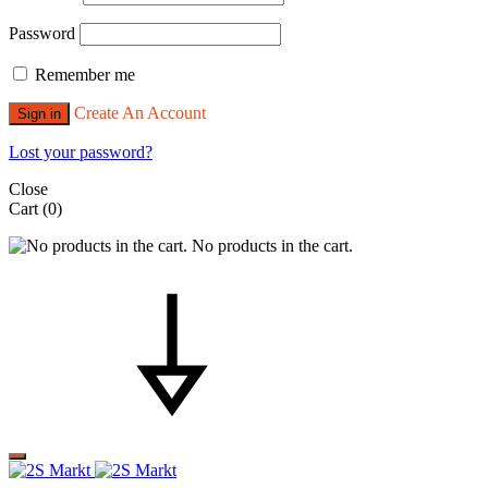
Password
Remember me
Create An Account
Sign in
Lost your password?
Close
Cart
(0)
No products in the cart.