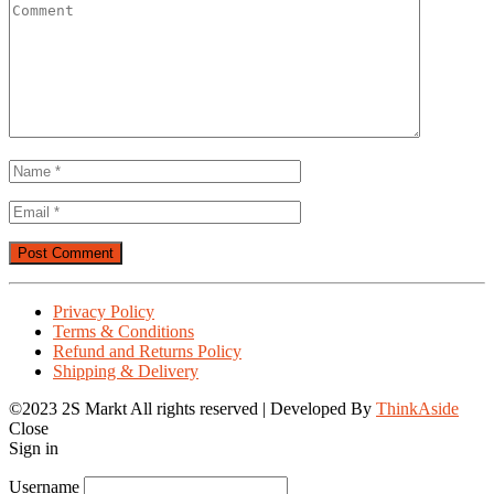
Privacy Policy
Terms & Conditions
Refund and Returns Policy
Shipping & Delivery
©2023 2S Markt All rights reserved | Developed By
ThinkAside
Close
Sign in
Username