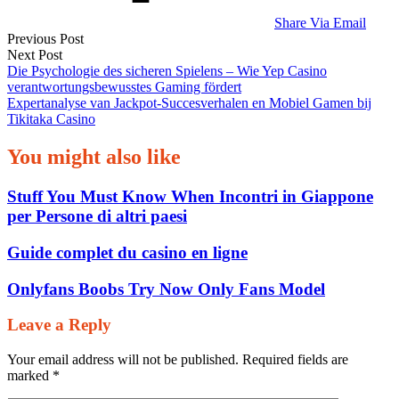
Share Via Email
Post
Previous Post
Next Post
navigation
Die Psychologie des sicheren Spielens – Wie Yep Casino
verantwortungsbewusstes Gaming fördert
Expertanalyse van Jackpot‑Succesverhalen en Mobiel Gamen bij
Tikitaka Casino
You might also like
Stuff You Must Know When Incontri in Giappone
per Persone di altri paesi
Guide complet du casino en ligne
Onlyfans Boobs Try Now Only Fans Model
Leave a Reply
Your email address will not be published.
Required fields are
marked
*