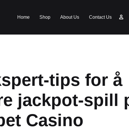
Home
Shop
About Us
Contact Us
spert‑tips for å
e jackpot‑spill 
bet Casino