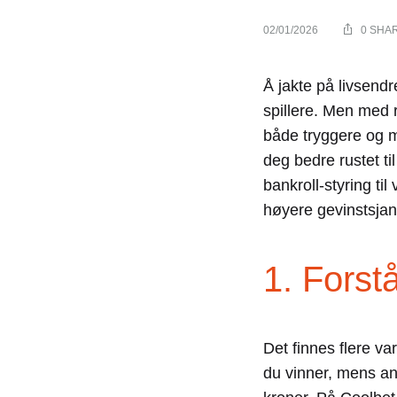
02/01/2026
0 SHA
12
Å jakte på livsend
spillere. Men med r
både tryggere og m
Ekspe
deg bedre rustet ti
bankroll‑styring til
for
høyere gevinstsjan
å
1. Forst
mest
Det finnes flere va
du vinner, mens and