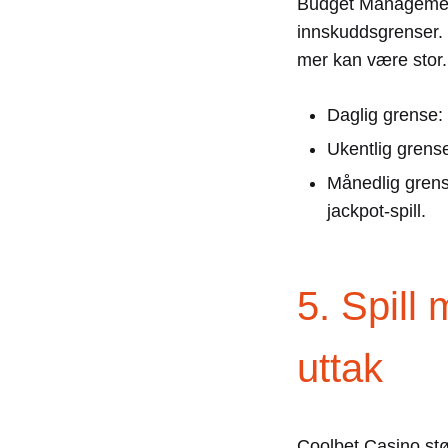
Budget Management
innskuddsgrenser. De
mer kan være stor.
Daglig grense: 
Ukentlig grense
Månedlig grense
jackpot‑spill.
5. Spill
uttak
Coolbet Casino stø