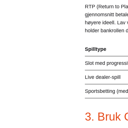
EKSPERT‑TIPS
RTP (Return to Pla
FOR
Å
gjennomsnitt betales
MESTRE
høyere ideell. Lav 
JACKPOT‑SPILL
PÅ
holder bankrollen d
COOLBET
CASINO
Spilltype
Slot med progressi
Live dealer‑spill
Sportsbetting (med 
3. Bruk 