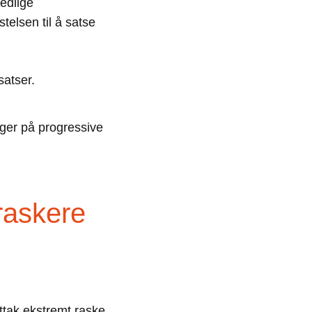
edlige
stelsen til å satse
satser.
nger på progressive
raskere
ttak ekstremt raske