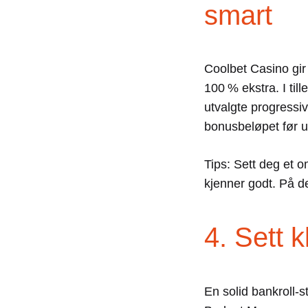
smart
Coolbet Casino gir
100 % ekstra. I til
utvalgte progressi
bonusbeløpet før u
Tips: Sett deg et o
kjenner godt. På d
4. Sett 
En solid bankroll‑s