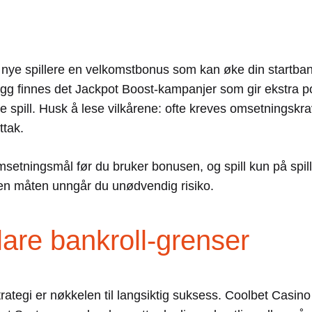
 nye spillere en velkomstbonus som kan øke din startban
legg finnes det Jackpot Boost‑kampanjer som gir ekstra p
ve spill. Husk å lese vilkårene: ofte kreves omsetningsk
ttak.
msetningsmål før du bruker bonusen, og spill kun på spill
en måten unngår du unødvendig risiko.
klare bankroll‑grenser
trategi er nøkkelen til langsiktig suksess. Coolbet Casino