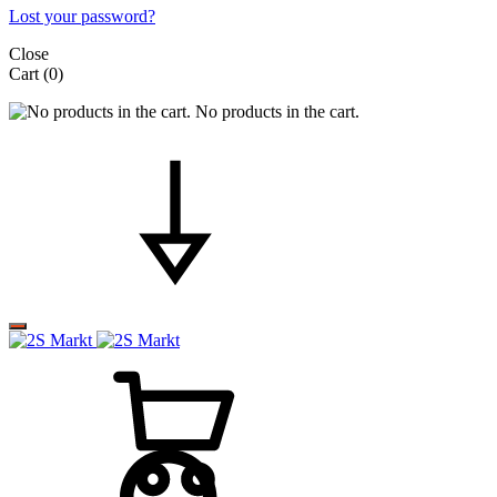
Lost your password?
Close
Cart
(0)
No products in the cart.