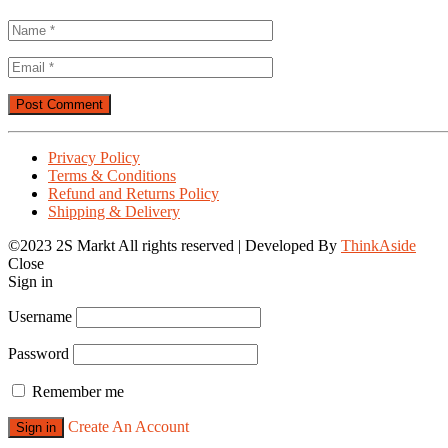
Privacy Policy
Terms & Conditions
Refund and Returns Policy
Shipping & Delivery
©2023 2S Markt All rights reserved | Developed By
ThinkAside
Close
Sign in
Username
Password
Remember me
Create An Account
Sign in