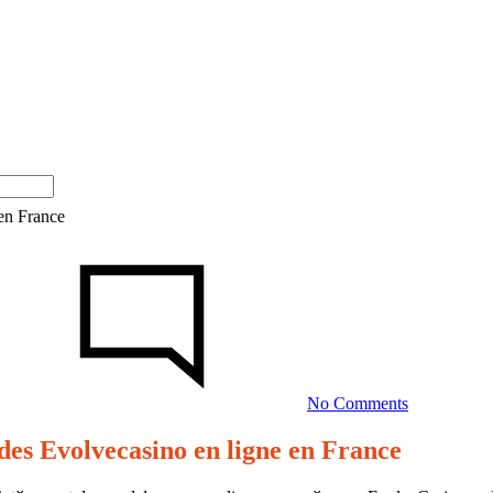
 en France
on
Stratйgies
de
acquire
aux
machines
а
sous
No Comments
des
Evolvecasin
des Evolvecasino en ligne en France
en
ligne
en