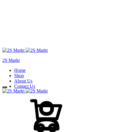
2S Markt
Home
Shop
About Us
Contact Us