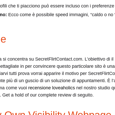
ofili che ti piacciono può essere incluso con i preferenz
 no:
Ecco come è possibile speed immagini, “caldo o no 
m
ne
si concentra su SecretFlirtContact.com. L’obiettivo di il
dettagliate in per convincere questo particolare sito è una
rvi tutti prova vorrai apparire il motivo per SecretFlirtC
e più di un guscio di un soluzione di appuntamenti. È l’a
COM
o ma come vuoi
recensione loveaholics
nel nostro studio 
ri. Get a hold of our complete review di seguito.