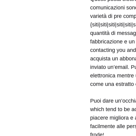
comunicazioni sono 
varietà di pre comp
{siti|siti|siti|siti|si
quantità di messagg
fabbricazione e un
contacting you and
acquista un abbona
inviato un’email. 
elettronica mentre u
come una estratto 
Puoi dare un’occhia
which tend to be ac
piacere migliora e 
facilmente alle per
frode!