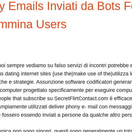
 Emails Inviati da Bots 
emmina Users
oi sempre vediamo su falso servizi di incontri potrebbe e
s dating internet sites {use the|make use of the|utilizza 
he e strategie. Assunzione software codificatori generare
 computer progettato specificamente per eseguire comput
ople that subscribe su SecretFlirtContact.com è efficace
mpiamente utilizzati deliver phony e- mail con messaggi 
ossero essendo inviati a persone da qualche altro per
onica non sono sinceri, questi sono generalmente un total