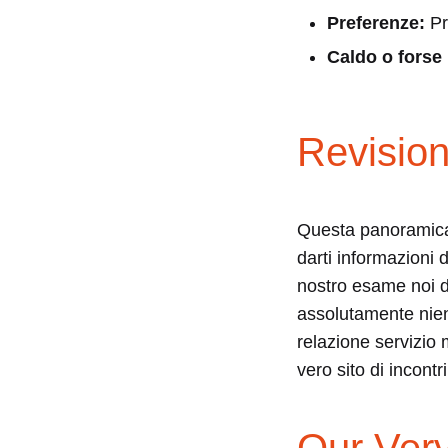
Preferenze:
Pr
A
Caldo o forse
Sca
Revisio
23/09/2023
Questa panoramica 
0
SHARE
darti informazioni 
nostro esame noi da
NO
COMMENTS
assolutamente nient
ON
SECRETFLIRTCONTACT.
relazione servizi
SI
vero sito di incont
MASCHERA
DA
A
DATING
WEBSITE