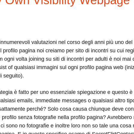
y Own Visibility Webpage
nnumerevoli valutazioni nel corso degli anni più uno del 
 profilo pagina noi creiamo per sito di incontri su cui reg
 ogni volta joining su siti di incontri per adulti è noi mai 
ist of qualsiasi immagini sul ogni profilo pagina web (iniz
i seguito).
ategia è fatto per uno essenziale spiegazione e questo è
ualsiasi emails, immediate messages o qualsiasi altro t
Esattamente perché? Solo cosa causa chiunque deve con
 profilo senza fotografie nella profilo pagina? Avrebber
 ci sono no fotografie e inoltre loro non so tale una cosa
o pagina. E in questo specifico esame di SecretFlirtConta