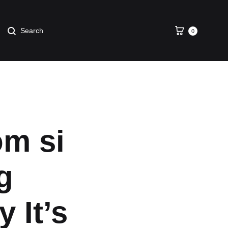
0
om si
g
 It’s