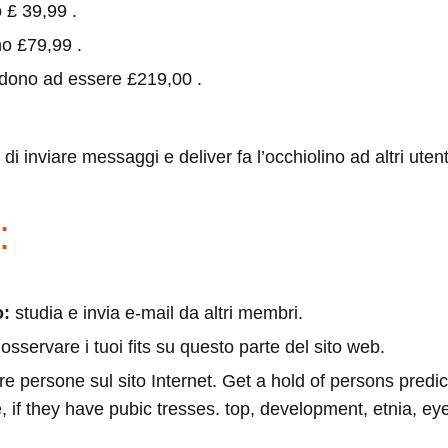
o
£ 39
,
99
.
no
£
79,
99
.
ng
ndono ad essere
£
219,
00
.
ite
i di inviare messaggi e deliver fa l’occhiolino ad altri utent
:
o:
studia e invia e-mail da altri membri.
ty
osservare i tuoi fits su questo parte del sito web.
re persone sul sito Internet. Get a hold of persons predic
, if they have pubic tresses. top, development, etnia, eye