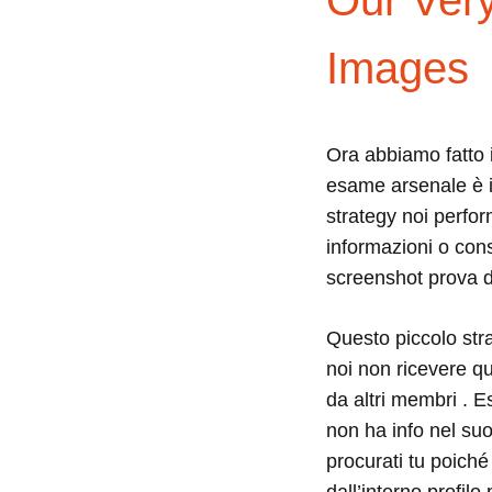
Our Ver
BUT
IN
Images
REALITY
IT’S
A
SCAM
Ora abbiamo fatto i
esame arsenale è il
strategy noi perform
informazioni o cons
screenshot prova d
Questo piccolo str
noi non ricevere q
da altri membri . 
non ha info nel suo
procurati tu poiché
dall’interno profil