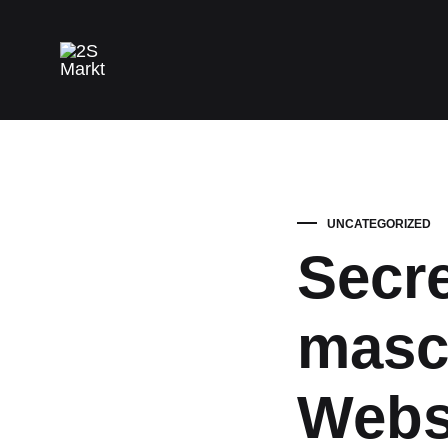
2S
Markt
UNCATEGORIZED
Secre
masc
Websi