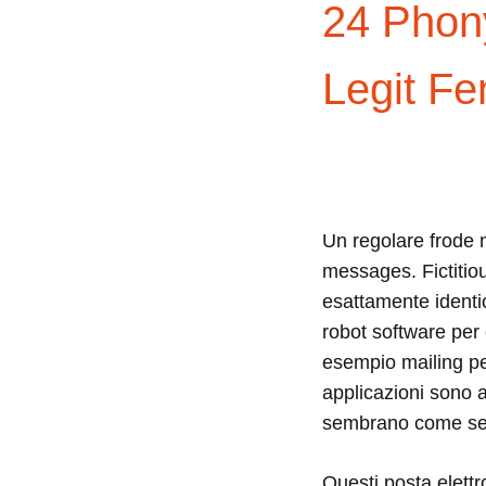
24 Phony
Legit F
Un regolare frode n
messages. Fictitiou
esattamente identic
robot software per
esempio mailing pe
applicazioni sono a
sembrano come se f
Questi posta elettr