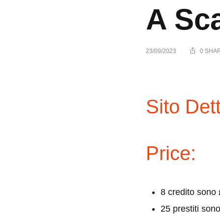
A Sc
23/09/2023
0 SHA
Secre
Sito Dett
si
Price:
masc
da
8 credito sono
25 prestiti son