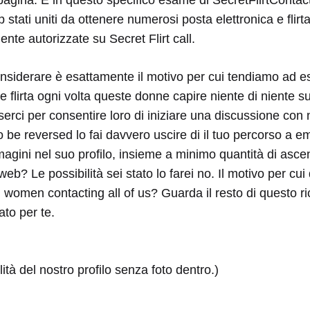
tati uniti da ottenere numerosi posta elettronica e flirt
te autorizzate su Secret Flirt call.
nsiderare è esattamente il motivo per cui tendiamo ad e
 flirta ogni volta queste donne capire niente di niente s
rci per consentire loro di iniziare una discussione con 
to be reversed lo fai davvero uscire di il tuo percorso a e
gini nel suo profilo, insieme a minimo quantità di ascen
 web? Le possibilità sei stato lo farei no. Il motivo per cu
 women contacting all of us? Guarda il resto di questo rice
to per te.
ità del nostro profilo senza foto dentro.)