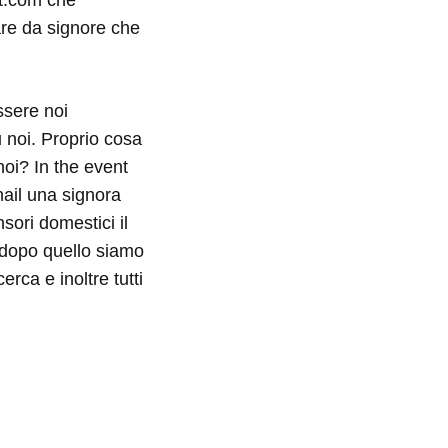
are da signore che
ssere noi
u noi. Proprio cosa
noi? In the event
mail una signora
sori domestici il
i dopo quello siamo
rca e inoltre tutti