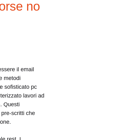
Forse no
ssere il email
le metodi
 sofisticato pc
erizzato lavori ad
. Questi
pre-scritti che
sone.
e rest. I