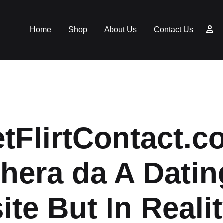
Home
Shop
About Us
Contact Us
tFlirtContact.c
hera da A Datin
te But In Reality