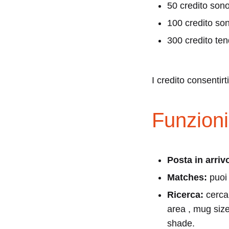
A
50 credito son
100 credito so
Dati
300 credito te
Webs
I credito consentirt
But
Funzioni
In
Posta in arriv
Reali
Matches:
puoi 
Ricerca:
cerca
area , mug size
It’s
shade.