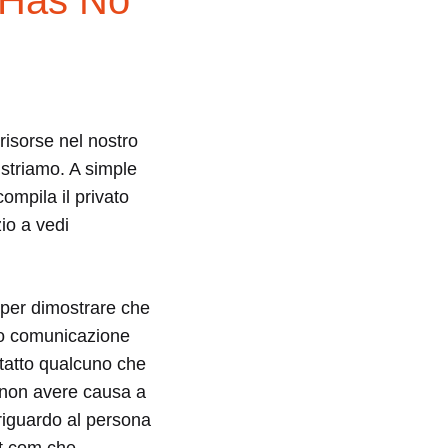
 Has No
risorse nel nostro
istriamo. A simple
compila il privato
io a vedi
 per dimostrare che
ipo comunicazione
tatto qualcuno che
o non avere causa a
 riguardo al persona
ct.com che