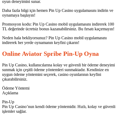
oyun deneyimini sunar.
Daha fazla bilgi için hemen Pin Up Casino uygulamasını indirin ve
oynamaya başlayın!
Promosyon kodu: Pin Up Casino mobil uygulamasını indirerek 100
TL değerinde ücretsiz bonus kazanabilirsiniz. Bu fırsatı kaçırmayın!
Neden hala bekliyorsunuz? Pin Up Casino mobil uygulamasını
indirerek her yerde oynamanın keyfini çıkarın!
Online Aviator Spribe Pin-Up Oyna
Pin Up Casino, kullanıcılarına kolay ve güvenli bir ödeme deneyimi
sunmak için çeşitli ödeme yöntemleri sunmaktadır. Kendinize en
uygun ödeme yöntemini seçerek, casino oyunlarının keyfini
çıkarabilirsiniz.
Ödeme Yöntemi
Açıklama
Pin-Up
Pin Up Casino’nun kendi ödeme yöntemidir. Hızlı, kolay ve güvenli
işlemler sağlar.