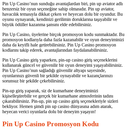
Pin Up Casino’nun sunduğu avantajlardan biri, pin up aviator adlı
benzersiz bir oyun seçeneğine sahip olmasıdır. Pin up aviator,
havacılık temasıyla dikkat çeken ve heyecan dolu bir oyundur. Bu
oyunu oynayarak, kendinizi gerilimin doruklarına taşıyabilir ve
büyük ödüller kazanma şansını elde edebilirsiniz.
Pin Up Casino, üyelerine birçok promosyon kodu sunmaktadır. Bu
promosyon kodlarıyla daha fazla kazanabilir ve oyun deneyiminizi
daha da keyifli hale getirebilirsiniz. Pin Up Casino promosyon
kodlarını takip ederek, avantajlarından faydalanabilirsiniz.
Pin Up Casino giriş yaparken, pin-up casino giriş seçeneklerini
kullanarak güncel ve güvenilir bir oyun deneyimi yaşayabilirsiniz.
Pin Up Casino’nun sağladığı güvenilir altyapı sayesinde,
oyunlarınızı güvenli bir şekilde oynayabilir ve kazançlarınızı
sorunsuz bir şekilde çekebilirsiniz.
Pin-up giriş yaparak, siz de kumarhane deneyiminizi
kişiselleştirebilir ve gerçek bir kumarhane atmosferinin tadını
çıkarabilirsiniz. Pin-up, pin up casino giriş seçenekleriyle sizleri
bekliyor. Hemen şimdi pin up casino dünyasına adım atarak,
heyecan verici oyunlarla dolu bir deneyim yaşayın!
Pin Up Casino Promosyon Kodu