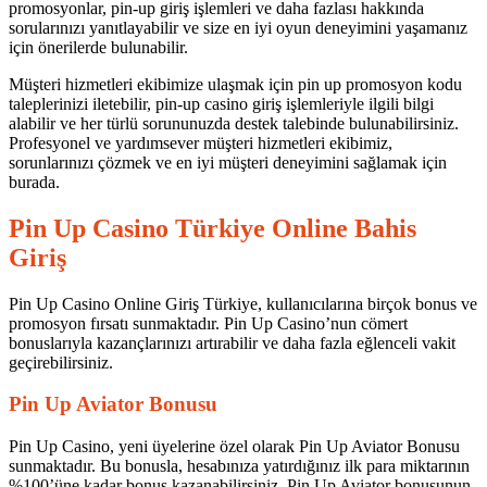
promosyonlar, pin-up giriş işlemleri ve daha fazlası hakkında
sorularınızı yanıtlayabilir ve size en iyi oyun deneyimini yaşamanız
için önerilerde bulunabilir.
Müşteri hizmetleri ekibimize ulaşmak için pin up promosyon kodu
taleplerinizi iletebilir, pin-up casino giriş işlemleriyle ilgili bilgi
alabilir ve her türlü sorununuzda destek talebinde bulunabilirsiniz.
Profesyonel ve yardımsever müşteri hizmetleri ekibimiz,
sorunlarınızı çözmek ve en iyi müşteri deneyimini sağlamak için
burada.
Pin Up Casino Türkiye Online Bahis
Giriş
Pin Up Casino Online Giriş Türkiye, kullanıcılarına birçok bonus ve
promosyon fırsatı sunmaktadır. Pin Up Casino’nun cömert
bonuslarıyla kazançlarınızı artırabilir ve daha fazla eğlenceli vakit
geçirebilirsiniz.
Pin Up Aviator Bonusu
Pin Up Casino, yeni üyelerine özel olarak Pin Up Aviator Bonusu
sunmaktadır. Bu bonusla, hesabınıza yatırdığınız ilk para miktarının
%100’üne kadar bonus kazanabilirsiniz. Pin Up Aviator bonusunun