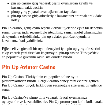
pin up casino giriş yaparak çeşitli oyunlardan keyifli ve
kazançlı vakit geçirin.
pinup giriş yaparak avantajlarından faydalanın.
pin-up casino giriş adresleriyle kazancınızı artırmak artık daha
kolay.
Pin up casino, geniş oyun seçenekleriyle üyelerine eşsiz bir deneyim
sunar. pin-up indir seçeneğiyle istediğiniz zaman mobil cihazınızdan
da oyunlara erişebilirsiniz. pin up aviator gibi özel oyunlarla
kazancınızı katlayabilirsiniz.
Eğlenceli ve güvenli bir oyun deneyimi için pin up giriş adreslerini
takip ederek yeni fırsatları kaçırmayın. pin-up casino Türkiye’deki
en popüler ve güvenilir oyun sitelerinden biridir.
Pin Up Aviator Casino
Pin Up Casino, Türkiye’nin en popüler online oyun
platformlarından biridir. Gerçek casino deneyimini evinize getiren
Pin Up Casino, birçok farklı oyun seçeneğiyle size eşsiz bir eğlence
sunar.
Pin Up Casino’ya pinup giriş yaparak, favori oyunlarınızı
oynayabilir ve kazanabilirsiniz. Pin Up promosyon kodu kullanarak,