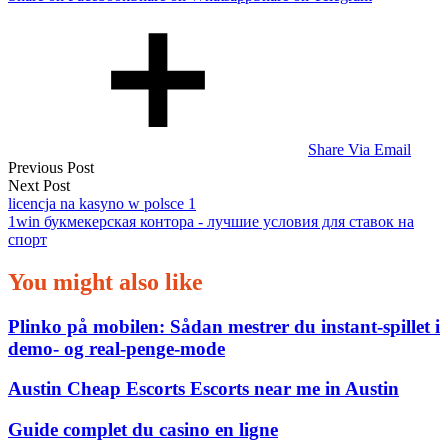
Share Via Email
Post
Previous Post
Next Post
navigation
licencja na kasyno w polsce 1
1win букмекерская контора - лучшие условия для ставок на
спорт
You might also like
Plinko på mobilen: Sådan mestrer du instant‑spillet i
demo‑ og real‑penge‑mode
Austin Cheap Escorts Escorts near me in Austin
Guide complet du casino en ligne