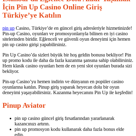
İstanbul’da
İçin Pin Up Casino Online Giriş
Eğlence
Türkiye’ye Katılın
Dolu
Anlar
Yaşamak
pin up
Casino, Türkiye’de en güncel giriş adresleriyle hizmetinizde!
İçin
Pin-up Casino, oyunları ve promosyonlarıyla bilinen en iyi casino
Pin
sitelerinden biridir. Eğlenceli ve güvenli oyun deneyimi için hemen
Up
pin up casino girişi yapabilirsiniz.
Casino
Online
Pin Up Casino’da sizleri büyük bir hoş geldin bonusu bekliyor! Pin
Giriş
up promo kodu ile daha da fazla kazanma şansına sahip olabilirsiniz.
Türkiye’ye
Hem klasik casino oyunları hem de en yeni slot oyunları burada sizi
Katılın
bekliyor.
Pin-up Casino’yu hemen indirin ve dünyanın en popüler casino
oyunlarına katılın. Pinup giriş yaparak heyecan dolu bir oyun
deneyimi yaşayabilirsiniz. Kazanma heyecanını Pin Up ile keşfedin!
Pinup Aviator
pin up casino güncel giriş fırsatlarından yararlanarak
kazancınızı artırın.
pin up promosyon kodu kullanarak daha fazla bonus elde
edin.