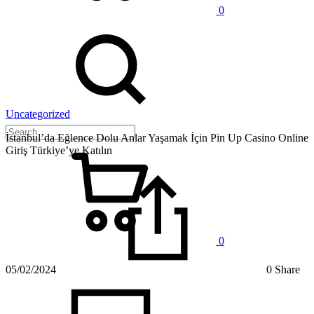
0
Uncategorized
İstanbul’da Eğlence Dolu Anlar Yaşamak İçin Pin Up Casino Online
Giriş Türkiye’ye Katılın
0
05/02/2024
0 Share
on
İstanbu
Eğlenc