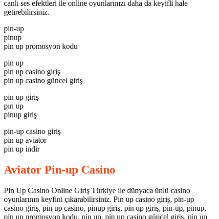
canlı ses efektleri ile online oyunlarınızı daha da keyifli hale
getirebilirsiniz.
pin-up
pinup
pin up promosyon kodu
pin up
pin up casino giriş
pin up casino güncel giriş
pin up giriş
pın up
pinup giriş
pin-up casino giriş
pin up aviator
pin up indir
Aviator Pin-up Casino
Pin Up Casino Online Giriş Türkiye ile dünyaca ünlü casino
oyunlarının keyfini çıkarabilirsiniz. Pin up casino giriş, pin-up
casino giriş, pin up casino, pinup giriş, pin up giriş, pin-up, pinup,
pin up promosyon kodu, pin up, pin up casino güncel giriş, pin up