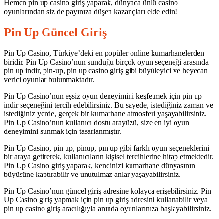
Hemen pin up casino giriş yaparak, dünyaca ünlü casino
oyunlarından siz de payınıza düşen kazançları elde edin!
Pin Up Güncel Giriş
Pin Up Casino, Türkiye’deki en popüler online kumarhanelerden
biridir. Pin Up Casino’nun sunduğu birçok oyun seçeneği arasında
pin up indir, pin-up, pin up casino giriş gibi büyüleyici ve heyecan
verici oyunlar bulunmaktadır.
Pin Up Casino’nun eşsiz oyun deneyimini keşfetmek için pin up
indir seçeneğini tercih edebilirsiniz. Bu sayede, istediğiniz zaman ve
istediğiniz yerde, gerçek bir kumarhane atmosferi yaşayabilirsiniz.
Pin Up Casino’nun kullanıcı dostu arayüzü, size en iyi oyun
deneyimini sunmak için tasarlanmıştır.
Pin Up Casino, pin up, pinup, pın up gibi farklı oyun seçeneklerini
bir araya getirerek, kullanıcıların kişisel tercihlerine hitap etmektedir.
Pin Up Casino giriş yaparak, kendinizi kumarhane dünyasının
büyüsüne kaptırabilir ve unutulmaz anlar yaşayabilirsiniz.
Pin Up Casino’nun güncel giriş adresine kolayca erişebilirsiniz. Pin
Up Casino giriş yapmak için pin up giriş adresini kullanabilir veya
pin up casino giriş aracılığıyla anında oyunlarınıza başlayabilirsiniz.