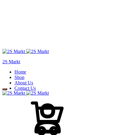
2S Markt
Home
Shop
About Us
Contact Us