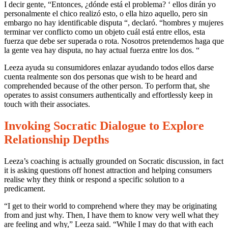
No
I decir gente, “Entonces, ¿dónde está el problema? ‘ ellos dirán yo
Comments
personalmente el chico realizó esto, o ella hizo aquello, pero sin
on
embargo no hay identificable disputa “, declaró. “hombres y mujeres
Leeza
terminar ver conflicto como un objeto cuál está entre ellos, esta
Steindorf
fuerza que debe ser superada o rota. Nosotros pretendemos haga que
enseña
la gente vea hay disputa, no hay actual fuerza entre los dos. “
a
Parejas
Leeza ayuda su consumidores enlazar ayudando todos ellos darse
Cómo
cuenta realmente son dos personas que wish to be heard and
hacerlo
comprehended because of the other person. To perform that, she
Mejor
operates to assist consumers authentically and effortlessly keep in
Comprender
touch with their associates.
Ellos
&
Invoking Socratic Dialogue to Explore
Generar
Relationship Depths
Cumplir
Relaciones
Leeza’s coaching is actually grounded on Socratic discussion, in fact
it is asking questions off honest attraction and helping consumers
realise why they think or respond a specific solution to a
predicament.
“I get to their world to comprehend where they may be originating
from and just why. Then, I have them to know very well what they
are feeling and why,” Leeza said. “While I may do that with each