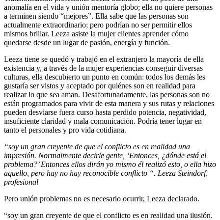
anomalía en el vida y unión mentoría globo; ella no quiere personas
Cumplir
a terminen siendo “mejores”. Ella sabe que las personas son
Relaciones
actualmente extraordinario; pero podrían no ser permitir ellos
mismos brillar. Leeza asiste la mujer clientes aprender cómo
quedarse desde un lugar de pasión, energía y función.
08/10/2023
Leeza tiene se quedó y trabajó en el extranjero la mayoría de ella
existencia y, a través de la mujer experiencias conseguir diversas
culturas, ella descubierto un punto en común: todos los demás les
gustaría ser vistos y aceptado por quiénes son en realidad para
realizar lo que sea aman. Desafortunadamente, las personas son no
están programados para vivir de esta manera y sus rutas y relaciones
pueden desviarse fuera curso hasta perdido potencia, negatividad,
insuficiente claridad y mala comunicación. Podría tener lugar en
tanto el personales y pro vida cotidiana.
0
Share
“soy un gran creyente de que el conflicto es en realidad una
impresión. Normalmente decirle gente, ‘Entonces, ¿dónde está el
problema?’ Entonces ellos dirán yo mismo él realizó esto, o ella hizo
aquello, pero hay no hay reconocible conflicto “. Leeza Steindorf,
profesional
Pero unión problemas no es necesario ocurrir, Leeza declarado.
“soy un gran creyente de que el conflicto es en realidad una ilusión.