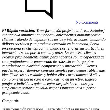
enseña
a
Parejas
Cómo
hacerlo
No Comments
Mejor
Compre
El Rápido variación:
Transformación profesional Leeza Steindorf
Ellos
entrega ella intuitiva habilidades y antecedentes humanísticos a
Leeza
&
clientes tratando de impulsar sus reside y interacciones. Utilizando
Genera
Steindorf
diálogo socrático y un producto centrado en la persona, Leeza
Cumpli
proporciona su clientes con un plano por renovar sus particulares
enseña
Relacio
interacciones con por su cuenta y otros. Leeza asiste clientes
a
excavar profundamente dentro para hacerlos con la capacidad de
caer profundamente enamorado de solos sin embargo otros
Parejas
centrándose en claridad, comprensión y interacción. Clientes
Cómo
pueden esperar dominar consejos simples para demostrablemente
identificar sus necesidades y hablar ellos correctamente si ellos
hacerlo
comprometen Leeza cara a cara, casi, o en un retiro. Exitoso
Mejor
parejas e individuos quién aceptar después Leeza consejos
simplemente tomar individual responsabilidad para superior
Comprender
gratificante vidas.
Ellos
Compartir
&
Generar
Transformación profesional Leeza Steindorf es un poco de una