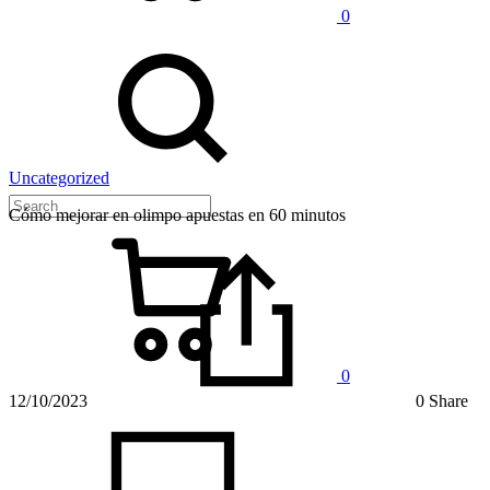
0
Uncategorized
Cómo mejorar en olimpo apuestas en 60 minutos
0
12/10/2023
0 Share
on
Cómo
mejorar
en