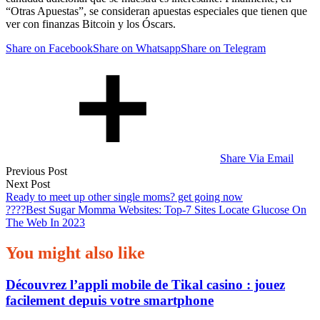
“Otras Apuestas”, se consideran apuestas especiales que tienen que
ver con finanzas Bitcoin y los Óscars.
Share on Facebook
Share on Whatsapp
Share on Telegram
Share Via Email
Post
Previous Post
Next Post
navigation
Ready to meet up other single moms? get going now
????Best Sugar Momma Websites: Top-7 Sites Locate Glucose On
The Web In 2023
You might also like
Découvrez l’appli mobile de Tikal casino : jouez
facilement depuis votre smartphone