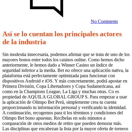
olimpo
apuesta
en
60
No Comments
minuto
Así se lo cuentan los principales actores
Cómo
de la industria
mejorar
en
Sin modestia innecesaria, podemos afirmar que se trata de uno de los
mayores bonos entre todos los casinos online. Como hemos dicho
olimpo
anteriormente, le hemos dado a Winner Casino un índice de
apuestas
seguridad inferior a la media. Bet no ofrece una aplicación nativa, la
plataforma está perfectamente optimizada para funcionar con
en
dispositivos Android e iOS. Y más concretamente, podrá apostar en
60
Primera División, Copa Libertadores y Copa Sudamericana, así
como en la Champions League, La Liga y muchas otras. Co es
minutos
propiedad de AQUILA GLOBAL GROUP S. Para empezar a usar
la aplicación de Olimpo Bet Perú, simplemente crea tu cuenta
proporcionando tu información personal y verificando tu identidad.
12/10/2023
A continuación, recogemos para ti los términos y condiciones del
Olimpo Bet bono apuestas. Recíbelas en solo minutos a
comparación de otros medios de retiro que pueden demorar más.
Las disciplinas que encabezan la lista por la mayor oferta de torneos