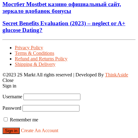
Мостбет Mostbet казино официальный сайт,
зеркало вдобавок бонусы
Secret Benefits Evaluation (2023) – neglect or A+
glucose Dating?
Privacy Policy
Terms & Conditions
Refund and Returns Policy
Shipping & Delivery
©2023 2S Markt All rights reserved | Developed By
ThinkAside
Close
Sign in
Username
Password
Remember me
Create An Account
Sign in