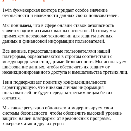
1win букмекерская контора придает особое значение
безопасности и надежности данных своих пользователей.
Мы понимаем, что в сфере онлайн-ставок безопасность
является одним из самых важных аспектов. Поэтому мы
применяем передовые технологии для защиты личных
данных и финансовой информации пользователей.
Все данные, предоставленные пользователями нашей
платформы, обрабатываются в строгом соответствии с
международными стандартами безопасности. Мы используем
шифрование данных, чтобы обеспечить их защиту от
несанкционированного доступа и вмешательства третьих лиц.
1вин поддерживает политику конфиденциальности,
гарантирующую, что никакая личная информация
пользователей не будет передана третьим лицам без их
согласия.
Мы также регулярно обновляем и модернизируем свои
системы безопасности, чтобы обеспечить высокий уровень
защиты нашей платформы от вредоносных программ,
хакерских атак и других угроз.