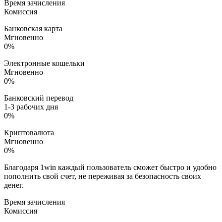
Время зачисления
Комиссия
Банковская карта
Мгновенно
0%
Электронные кошельки
Мгновенно
0%
Банковский перевод
1-3 рабочих дня
0%
Криптовалюта
Мгновенно
0%
Благодаря 1win каждый пользователь сможет быстро и удобно
пополнить свой счет, не переживая за безопасность своих
денег.
Время зачисления
Комиссия