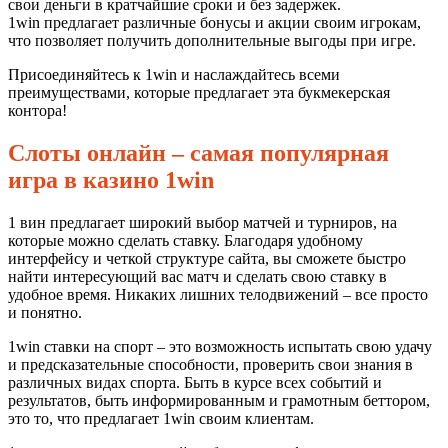
свои деньги в кратчайшие сроки и без задержек.
1win предлагает различные бонусы и акции своим игрокам,
что позволяет получить дополнительные выгоды при игре.
Присоединяйтесь к 1win и наслаждайтесь всеми
преимуществами, которые предлагает эта букмекерская
контора!
Слоты онлайн – самая популярная
игра в казино 1win
1 вин предлагает широкий выбор матчей и турниров, на
которые можно сделать ставку. Благодаря удобному
интерфейсу и четкой структуре сайта, вы сможете быстро
найти интересующий вас матч и сделать свою ставку в
удобное время. Никаких лишних телодвижений – все просто
и понятно.
1win ставки на спорт – это возможность испытать свою удачу
и предсказательные способности, проверить свои знания в
различных видах спорта. Быть в курсе всех событий и
результатов, быть информированным и грамотным беттором,
это то, что предлагает 1win своим клиентам.