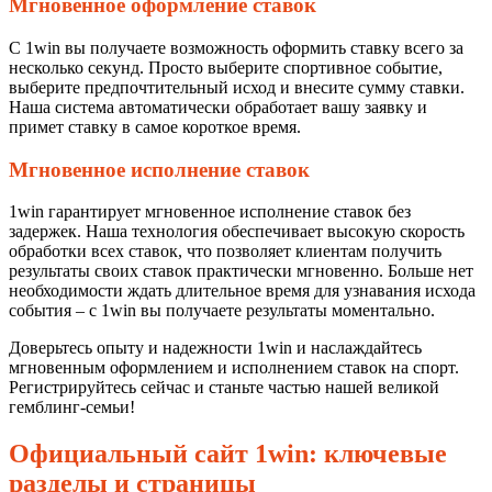
Мгновенное оформление ставок
С 1win вы получаете возможность оформить ставку всего за
несколько секунд. Просто выберите спортивное событие,
выберите предпочтительный исход и внесите сумму ставки.
Наша система автоматически обработает вашу заявку и
примет ставку в самое короткое время.
Мгновенное исполнение ставок
1win гарантирует мгновенное исполнение ставок без
задержек. Наша технология обеспечивает высокую скорость
обработки всех ставок, что позволяет клиентам получить
результаты своих ставок практически мгновенно. Больше нет
необходимости ждать длительное время для узнавания исхода
события – с 1win вы получаете результаты моментально.
Доверьтесь опыту и надежности 1win и наслаждайтесь
мгновенным оформлением и исполнением ставок на спорт.
Регистрируйтесь сейчас и станьте частью нашей великой
гемблинг-семьи!
Официальный сайт 1win: ключевые
разделы и страницы