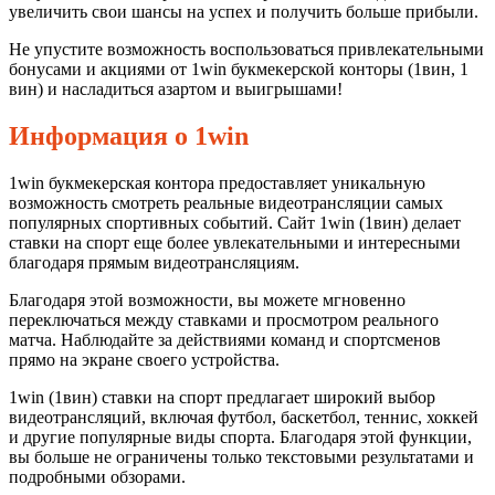
увеличить свои шансы на успех и получить больше прибыли.
Не упустите возможность воспользоваться привлекательными
бонусами и акциями от 1win букмекерской конторы (1вин, 1
вин) и насладиться азартом и выигрышами!
Информация о 1win
1win букмекерская контора предоставляет уникальную
возможность смотреть реальные видеотрансляции самых
популярных спортивных событий. Сайт 1win (1вин) делает
ставки на спорт еще более увлекательными и интересными
благодаря прямым видеотрансляциям.
Благодаря этой возможности, вы можете мгновенно
переключаться между ставками и просмотром реального
матча. Наблюдайте за действиями команд и спортсменов
прямо на экране своего устройства.
1win (1вин) ставки на спорт предлагает широкий выбор
видеотрансляций, включая футбол, баскетбол, теннис, хоккей
и другие популярные виды спорта. Благодаря этой функции,
вы больше не ограничены только текстовыми результатами и
подробными обзорами.