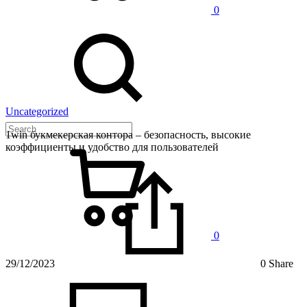
0
Uncategorized
1win букмекерская контора – безопасность, высокие
коэффициенты и удобство для пользователей
0
29/12/2023
0 Share
on
1win
букмек