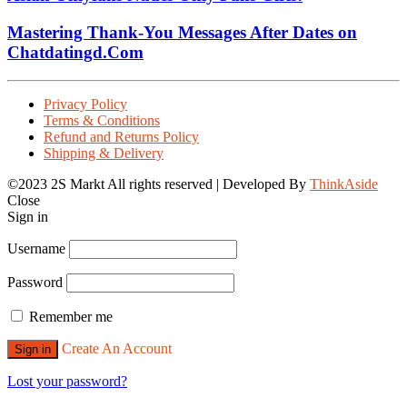
Mastering Thank‑You Messages After Dates on
Chatdatingd.Com
Privacy Policy
Terms & Conditions
Refund and Returns Policy
Shipping & Delivery
©2023 2S Markt All rights reserved | Developed By
ThinkAside
Close
Sign in
Username
Password
Remember me
Create An Account
Sign in
Lost your password?