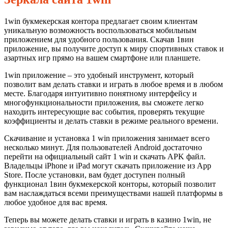
1win букмекерская контора предлагает своим клиентам
уникальную возможность воспользоваться мобильным
приложением для удобного пользования. Скачав 1вин
приложение, вы получите доступ к миру спортивных ставок и
азартных игр прямо на вашем смартфоне или планшете.
1win приложение – это удобный инструмент, который
позволит вам делать ставки и играть в любое время и в любом
месте. Благодаря интуитивно понятному интерфейсу и
многофункциональности приложения, вы сможете легко
находить интересующие вас события, проверять текущие
коэффициенты и делать ставки в режиме реального времени.
Скачивание и установка 1 win приложения занимает всего
несколько минут. Для пользователей Android достаточно
перейти на официальный сайт 1 win и скачать APK файл.
Владельцы iPhone и iPad могут скачать приложение из App
Store. После установки, вам будет доступен полный
функционал 1вин букмекерской конторы, который позволит
вам наслаждаться всеми преимуществами нашей платформы в
любое удобное для вас время.
Теперь вы можете делать ставки и играть в казино 1win, не